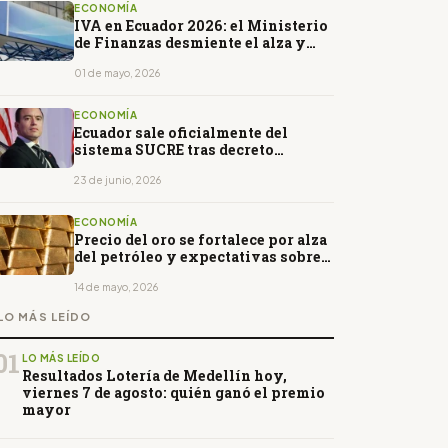
ECONOMÍA
IVA en Ecuador 2026: el Ministerio
de Finanzas desmiente el alza y
aclara qué es cierto
01 de mayo, 2026
ECONOMÍA
Ecuador sale oficialmente del
sistema SUCRE tras decreto
firmado por Daniel Noboa
23 de junio, 2026
ECONOMÍA
Precio del oro se fortalece por alza
del petróleo y expectativas sobre
tasas de interés en EE.UU.
14 de mayo, 2026
LO MÁS LEÍDO
01
LO MÁS LEÍDO
Resultados Lotería de Medellín hoy,
viernes 7 de agosto: quién ganó el premio
mayor