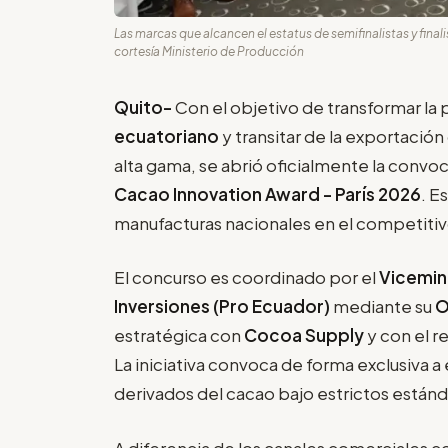
Las marcas que alcancen el estatus de semifinalistas y final
cortesía Ministerio de Producción
Quito-
Con el objetivo de transformar la
ecuatoriano
y transitar de la exportaci
alta gama, se abrió oficialmente la convoc
Cacao Innovation Award - París 2026
. E
manufacturas nacionales en el competiti
El concurso es coordinado por el
Vicemin
Inversiones (Pro Ecuador)
mediante su
O
estratégica con
Cocoa Supply
y con el r
La iniciativa convoca de forma exclusiva 
derivados del cacao bajo estrictos estánda
A diferencia de los canales comerciales c