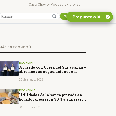
Caso Chevron
Podcasts
Historias
Pregunta a IA
Colombia
Suscribirse
Quiero Información
sobre el Caso
MÁS EN ECONOMÍA
Chevron Ecuador
Listar destinos
turísticos de la
ECONOMÍA
Amazonia Ecuatoriana
Acuerdo con Corea del Sur avanza y
abre nuevas negociaciones en
¿En que consiste la
inversión y aranceles
tasa minera que rige en
23 de marzo, 2026
Ecuador?
ECONOMÍA
Utilidades de la banca privada en
Ecuador crecieron 30 % y superaron
los USD 544 millones
10 de julio, 2026