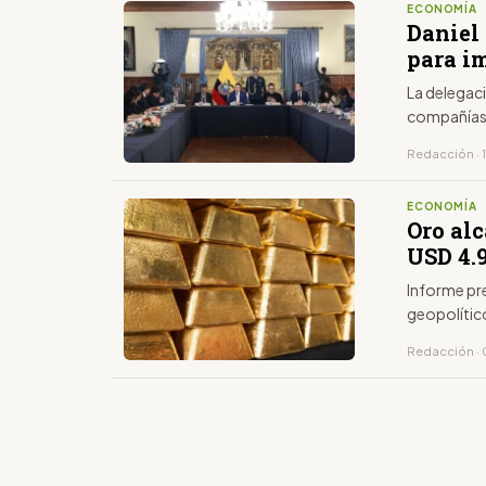
ECONOMÍA
Daniel
para i
La delegaci
compañías 
Redacción · 1
ECONOMÍA
Oro al
USD 4.
Informe pr
geopolític
Redacción · 