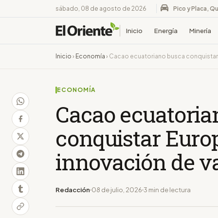
sábado, 08 de agosto de 2026
Pico y Placa, Qu
Inicio
Energía
Minería
Inicio
›
Economía
›
Cacao ecuatoriano busca conquistar 
ECONOMÍA
Cacao ecuatoria
conquistar Euro
innovación de v
Redacción
08 de julio, 2026
3 min de lectura