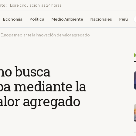
ito:
Libre circulacion las 24 horas
Economía
Política
Medio Ambiente
Nacionales
Perú
Europa mediante la innovación de valor agregado
no busca
pa mediante la
alor agregado