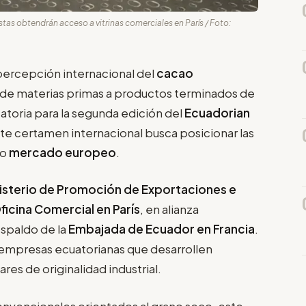
istas obtendrán acceso a vitrinas comerciales en París / Foto:
 percepción internacional del
cacao
ón de materias primas a productos terminados de
atoria para la segunda edición del
Ecuadorian
ste certamen internacional busca posicionar las
vo
mercado europeo
.
isterio de Promoción de Exportaciones e
ficina Comercial en París
, en alianza
espaldo de la
Embajada de Ecuador en Francia
.
a empresas ecuatorianas que desarrollen
res de originalidad industrial.
onvencionales orientados al grano seco, este