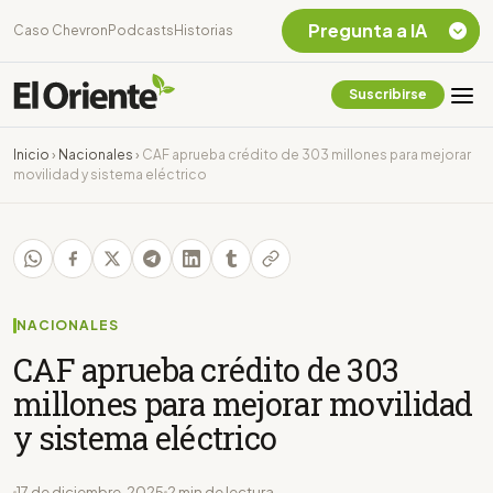
Pregunta a IA
Caso Chevron
Podcasts
Historias
Suscribirse
Quiero Información
sobre el Caso
Inicio
›
Nacionales
›
CAF aprueba crédito de 303 millones para mejorar
Chevron Ecuador
movilidad y sistema eléctrico
Listar destinos
turísticos de la
Amazonia Ecuatoriana
¿En que consiste la
tasa minera que rige en
Ecuador?
NACIONALES
CAF aprueba crédito de 303
millones para mejorar movilidad
y sistema eléctrico
17 de diciembre, 2025
2 min de lectura