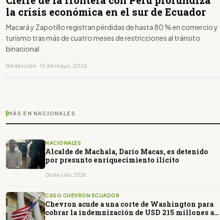
la crisis económica en el sur de Ecuador
Macará y Zapotillo registran pérdidas de hasta 80 % en comercio y
turismo tras más de cuatro meses de restricciones al tránsito
binacional
Redacción · 13 de mayo, 2026
MÁS EN NACIONALES
NACIONALES
Alcalde de Machala, Darío Macas, es detenido
por presunto enriquecimiento ilícito
06 de julio, 2026
CASO CHEVRON ECUADOR
Chevron acude a una corte de Washington para
cobrar la indemnización de USD 215 millones a