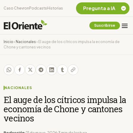
Pregunta a IA
Caso Chevron
Podcasts
Historias
Suscribirse
Quiero Información
sobre el Caso
Inicio
›
Nacionales
›
El auge de los cítricos impulsa la economía de
Chevron Ecuador
Chone y cantones vecinos
Listar destinos
turísticos de la
Amazonia Ecuatoriana
¿En que consiste la
tasa minera que rige en
Ecuador?
NACIONALES
El auge de los cítricos impulsa la
economía de Chone y cantones
vecinos
Redacción
21 de mayo, 2026
3 min de lectura