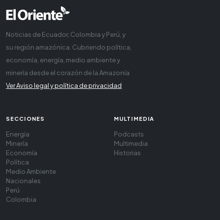
Noticias de Ecuador, Colombia y Perú, y
su región amazónica. Cubriendo política,
economía, energía, medio ambiente y
minería desde el corazón de la Amazonía
Ver Aviso legal y política de privacidad
SECCIONES
MULTIMEDIA
Energía
Podcasts
Minería
Multimedia
Economía
Historias
Política
Medio Ambiente
Nacionales
Perú
Colombia