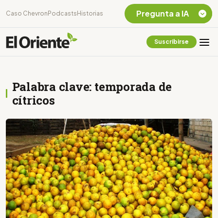
Pregunta a IA
Caso Chevron
Podcasts
Historias
Suscribirse
Quiero Información
sobre el Caso
Chevron Ecuador
Palabra clave: temporada de
Listar destinos
turísticos de la
cítricos
Amazonia Ecuatoriana
¿En que consiste la
tasa minera que rige en
Ecuador?