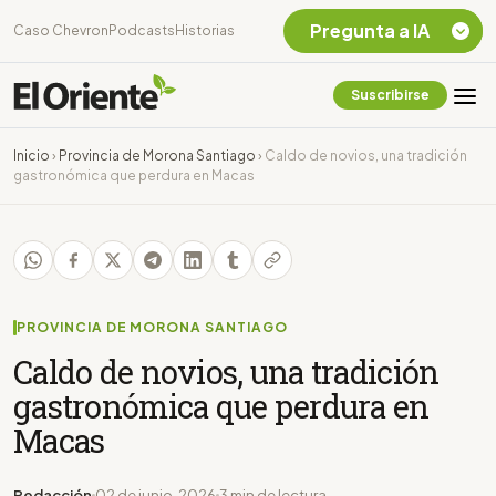
Pregunta a IA
Caso Chevron
Podcasts
Historias
Suscribirse
Quiero Información
sobre el Caso
Inicio
›
Provincia de Morona Santiago
›
Caldo de novios, una tradición
Chevron Ecuador
gastronómica que perdura en Macas
Listar destinos
turísticos de la
Amazonia Ecuatoriana
¿En que consiste la
tasa minera que rige en
Ecuador?
PROVINCIA DE MORONA SANTIAGO
Caldo de novios, una tradición
gastronómica que perdura en
Macas
Redacción
02 de junio, 2026
3 min de lectura