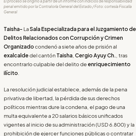
El proceso se originó a partir de un informe con indicios de responsabilidad
penal emitido por la Contraloría General del Estado / Foto: cortesía Fiscalía
General
Taisha-
La
Sala Especializada para el Juzgamiento de
Delitos Relacionados con Corrupción y Crimen
Organizado
condenó a siete años de prisión al
exalcalde
del cantón
Taisha
,
Cergio Ayuy Ch.
, tras
encontrarlo culpable del delito de
enriquecimiento
ilícito
.
La resolución judicial establece, además de la pena
privativa de libertad, la pérdida de sus derechos
políticos mientras dure la condena, el pago de una
multa equivalente a 20 salarios básicos unificados
vigentes al inicio de su administración (USD 6.800) y la
prohibición de ejercer funciones públicas o contratar