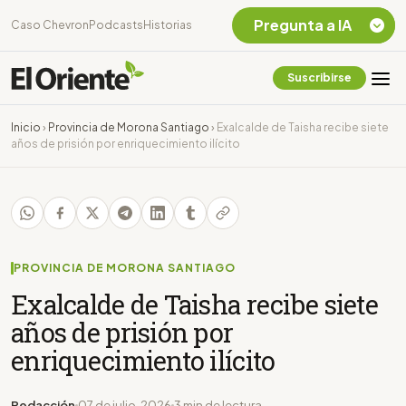
Pregunta a IA
Caso Chevron
Podcasts
Historias
Suscribirse
Quiero Información
sobre el Caso
Inicio
›
Provincia de Morona Santiago
›
Exalcalde de Taisha recibe siete
Chevron Ecuador
años de prisión por enriquecimiento ilícito
Listar destinos
turísticos de la
Amazonia Ecuatoriana
¿En que consiste la
tasa minera que rige en
Ecuador?
PROVINCIA DE MORONA SANTIAGO
Exalcalde de Taisha recibe siete
años de prisión por
enriquecimiento ilícito
Redacción
07 de julio, 2026
3 min de lectura