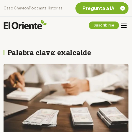
Pregunta a IA
Caso Chevron
Podcasts
Historias
Suscribirse
Quiero Información
sobre el Caso
Chevron Ecuador
Palabra clave: exalcalde
Listar destinos
turísticos de la
Amazonia Ecuatoriana
¿En que consiste la
tasa minera que rige en
Ecuador?