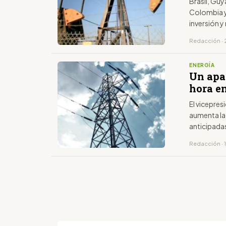
Brasil, Guy
Colombia y
inversión 
Redacción · 2
ENERGÍA
Un apa
hora e
El vicepre
aumenta la 
anticipadas
Redacción · 1