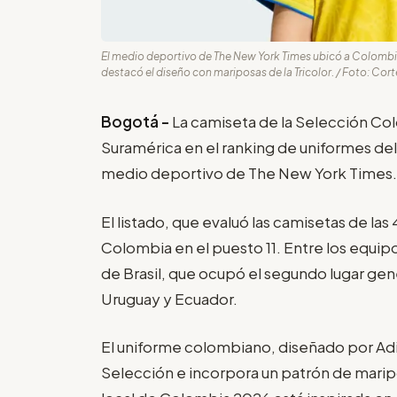
El medio deportivo de The New York Times ubicó a Colombia 
destacó el diseño con mariposas de la Tricolor. / Foto: Cor
Bogotá -
La camiseta de la Selección Col
Suramérica en el ranking de uniformes del
medio deportivo de The New York Times
El listado, que evaluó las camisetas de las
Colombia en el puesto 11. Entre los equip
de Brasil, que ocupó el segundo lugar gen
Uruguay y Ecuador.
El uniforme colombiano, diseñado por Adid
Selección e incorpora un patrón de maripo