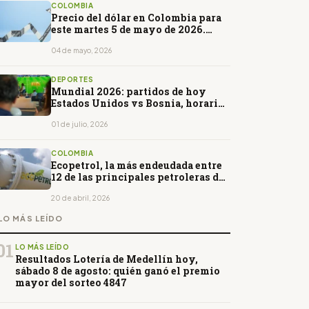
COLOMBIA
Precio del dólar en Colombia para
este martes 5 de mayo de 2026.
Abrirá al alza
04 de mayo, 2026
DEPORTES
Mundial 2026: partidos de hoy
Estados Unidos vs Bosnia, horarios
en Ecuador y dónde verlos EN VIVO
01 de julio, 2026
COLOMBIA
Ecopetrol, la más endeudada entre
12 de las principales petroleras del
mundo
20 de abril, 2026
LO MÁS LEÍDO
01
LO MÁS LEÍDO
Resultados Lotería de Medellín hoy,
sábado 8 de agosto: quién ganó el premio
mayor del sorteo 4847