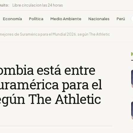
Quito:
Libre circulacion las 24 horas
Economía
Política
Medio Ambiente
Nacionales
Perú
ejores de Suramérica para el Mundial 2026, según The Athletic
ombia está entre
uramérica para el
egún The Athletic