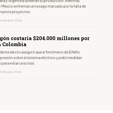
ana y Argentina aceleran su producción, mientras
 México enfrentan un rezago marcado por la falta de
y nuevos proyectos.
4 de abril, 2026
gón costaría $204.000 millones por
n Colombia
sidente electo aseguró que el fenómeno de El Niño
presión sobre el sistema eléctrico y pidió medidas
 para evitar una crisis.
3 de julio, 2026