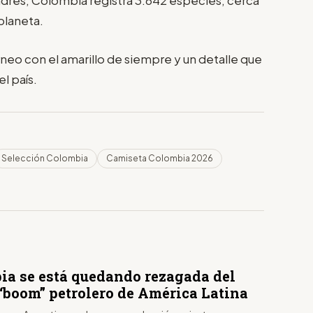
ndres, Colombia registra 3.642 especies, cerca
planeta.
orneo con el amarillo de siempre y un detalle que
l país.
Selección Colombia
Camiseta Colombia 2026
ia se está quedando rezagada del
“boom” petrolero de América Latina