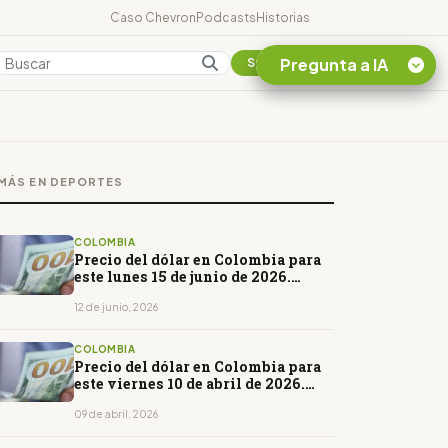
Caso Chevron
Podcasts
Historias
Pregunta a IA
Colombia
Suscribirse
Quiero Información
sobre el Caso
MÁS EN DEPORTES
Chevron Ecuador
Listar destinos
turísticos de la
COLOMBIA
Amazonia Ecuatoriana
Precio del dólar en Colombia para
este lunes 15 de junio de 2026.
¿En que consiste la
Abrirá a la baja
tasa minera que rige en
12 de junio, 2026
Ecuador?
COLOMBIA
Precio del dólar en Colombia para
este viernes 10 de abril de 2026.
Abrirá al alza
09 de abril, 2026