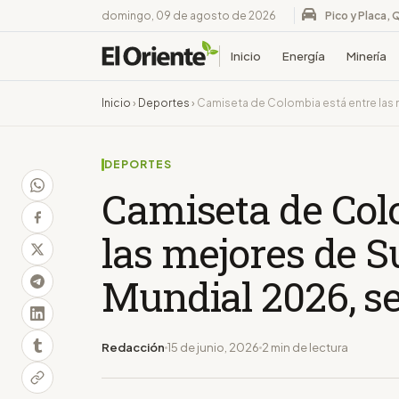
domingo, 09 de agosto de 2026
Pico y Placa, 
Inicio
Energía
Minería
Inicio
›
Deportes
›
Camiseta de Colombia está entre las m
DEPORTES
Camiseta de Col
las mejores de S
Mundial 2026, s
Redacción
15 de junio, 2026
2 min de lectura