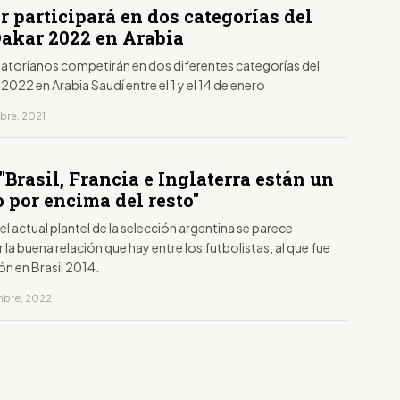
 participará en dos categorías del
Dakar 2022 en Arabia
atorianos competirán en dos diferentes categorías del
 2022 en Arabia Saudí entre el 1 y el 14 de enero
mbre, 2021
"Brasil, Francia e Inglaterra están un
 por encima del resto"
 el actual plantel de la selección argentina se parece
la buena relación que hay entre los futbolistas, al que fue
 en Brasil 2014.
embre, 2022