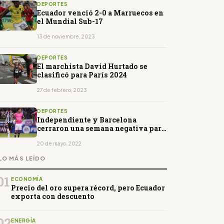
DEPORTES
Ecuador venció 2-0 a Marruecos en
el Mundial Sub-17
13 de noviembre, 2023
DEPORTES
El marchista David Hurtado se
clasificó para París 2024
27 de febrero, 2023
DEPORTES
Independiente y Barcelona
cerraron una semana negativa para
el fútbol ecuatoriano
20 de mayo, 2022
LO MÁS LEÍDO
01
ECONOMÍA
Precio del oro supera récord, pero Ecuador
exporta con descuento
02
ENERGÍA