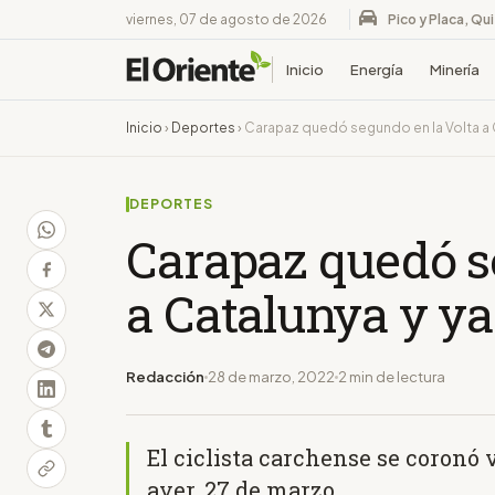
viernes, 07 de agosto de 2026
Pico y Placa, Qu
Inicio
Energía
Minería
Inicio
›
Deportes
›
Carapaz quedó segundo en la Volta a Ca
DEPORTES
Carapaz quedó s
a Catalunya y ya
Redacción
28 de marzo, 2022
2 min de lectura
El ciclista carchense se coronó
ayer, 27 de marzo.