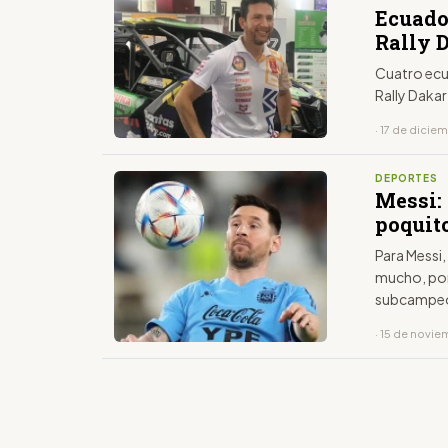
Ecuador
Rally 
Cuatro ecu
Rally Dakar
· 17 de dicie
DEPORTES
Messi: 
poquito
Para Messi,
mucho, por 
subcampeón
· 15 de novi