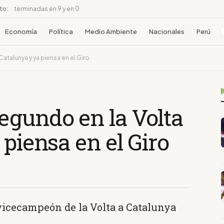
ito:
terminadas en 9 y en 0
Economía
Política
Medio Ambiente
Nacionales
Perú
talunya y ya piensa en el Giro
egundo en la Volta
 piensa en el Giro
 vicecampeón de la Volta a Catalunya