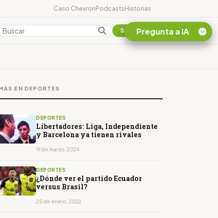
Caso Chevron
Podcasts
Historias
Pregunta a IA
Colombia
Suscribirse
Quiero Información
sobre el Caso
MÁS EN DEPORTES
Chevron Ecuador
Listar destinos
turísticos de la
DEPORTES
Amazonia Ecuatoriana
Libertadores: Liga, Independiente
y Barcelona ya tienen rivales
¿En que consiste la
tasa minera que rige en
19 de marzo, 2024
Ecuador?
DEPORTES
¿Dónde ver el partido Ecuador
versus Brasil?
25 de enero, 2022