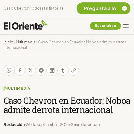
Pregunta a IA
Caso Chevron
Podcasts
Historias
Suscribirse
Quiero Información
sobre el Caso
Inicio
›
Multimedia
›
Caso Chevron en Ecuador: Noboa admite derrota
Chevron Ecuador
internacional
Listar destinos
turísticos de la
Amazonia Ecuatoriana
¿En que consiste la
tasa minera que rige en
Ecuador?
MULTIMEDIA
Caso Chevron en Ecuador: Noboa
admite derrota internacional
Redacción
26 de septiembre, 2025
2 min de lectura