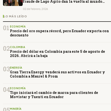
fraude de Lago Agrio dan la vuelta al mundo
difundiendo mentiras
02 de febrero, 2026
LO MÁS LEÍDO
01
ECONOMÍA
Precio del oro supera récord, pero Ecuador exporta con
descuento
02
COLOMBIA
Precio del dólar en Colombia para este 5 de agosto de
2026. Abrirá a la baja
03
ENERGÍA
Gran Tierra Energy venderá sus activos en Ecuador y
Colombia a Maurel & Prom
04
ECONOMÍA
Tigo iniciará el cambio de marca para clientes de
Movistar y Tuenti en Ecuador
05
MINERÍA