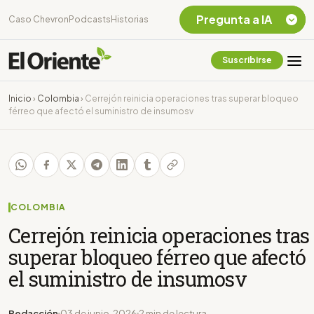
Pregunta a IA
Caso Chevron
Podcasts
Historias
Suscribirse
Quiero Información
sobre el Caso
Inicio
›
Colombia
›
Cerrejón reinicia operaciones tras superar bloqueo
Chevron Ecuador
férreo que afectó el suministro de insumosv
Listar destinos
turísticos de la
Amazonia Ecuatoriana
¿En que consiste la
tasa minera que rige en
Ecuador?
COLOMBIA
Cerrejón reinicia operaciones tras
superar bloqueo férreo que afectó
el suministro de insumosv
Redacción
03 de junio, 2026
2 min de lectura