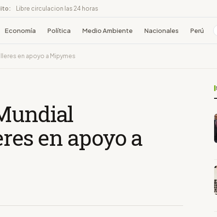
ito:
Libre circulacion las 24 horas
Economía
Política
Medio Ambiente
Nacionales
Perú
alleres en apoyo a Mipymes
Mundial
eres en apoyo a