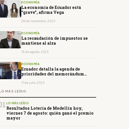
ECONOMÍA
La economía de Ecuador está
“grave”, afirma Vega
28 de noviembre, 2023
ECONOMÍA
La recaudación de impuestos se
mantiene al alza
15 de agosto, 2023
ECONOMÍA
Ecuador detalla la agenda de
prioridades del memorándum
suscrito con la UE
17 de julio, 2023
LO MÁS LEÍDO
01
LO MÁS LEÍDO
Resultados Lotería de Medellín hoy,
viernes 7 de agosto: quién ganó el premio
mayor