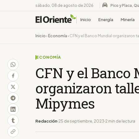
sábado, 08 de agosto de 2026
Pico y Placa, Qu
Inicio
Energía
Minería
Inicio
›
Economía
›
CFN y el Banco Mundial organizaron t
ECONOMÍA
CFN y el Banco 
organizaron tall
Mipymes
Redacción
25 de septiembre, 2023
2 min de lectura