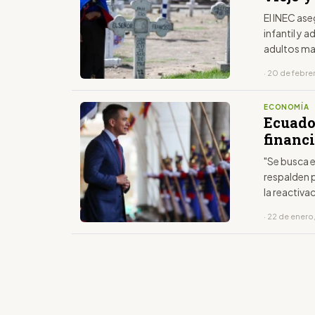
El INEC as
infantil y
adultos m
· 20 de febre
ECONOMÍA
Ecuado
financ
"Se busca 
respalden p
la reactiv
· 22 de enero