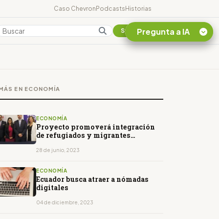
Caso Chevron
Podcasts
Historias
Pregunta a IA
Colombia
Suscribirse
Quiero Información
sobre el Caso
MÁS EN ECONOMÍA
Chevron Ecuador
Listar destinos
turísticos de la
ECONOMÍA
Amazonia Ecuatoriana
Proyecto promoverá integración
de refugiados y migrantes
¿En que consiste la
vulnerables en Ecuador
tasa minera que rige en
28 de junio, 2023
Ecuador?
ECONOMÍA
Ecuador busca atraer a nómadas
digitales
04 de diciembre, 2023