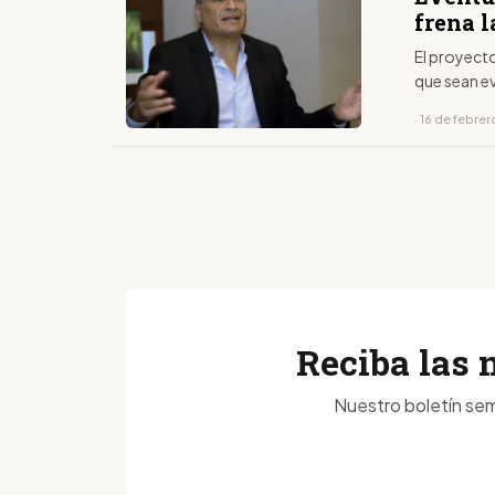
frena l
El proyecto
que sean e
· 16 de febre
Reciba las 
Nuestro boletín sem