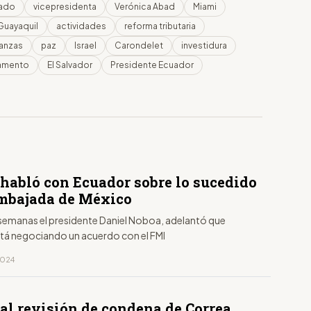
tado
vicepresidenta
Verónica Abad
Miami
Guayaquil
actividades
reforma tributaria
nanzas
paz
Israel
Carondelet
investidura
lamento
El Salvador
Presidente Ecuador
 habló con Ecuador sobre lo sucedido
embajada de México
semanas el presidente Daniel Noboa, adelantó que
tá negociando un acuerdo con el FMI
 2024
al revisión de condena de Correa