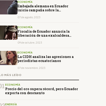
ECONOMÍA
Embajada alemana en Ecuador
inicia campaña sobre la
importancia de la libertad de
prensa
07 de agosto, 2023
ECONOMÍA
Fiscalía de Ecuador anuncia la
liberación de una exalcaldesa
secuestrada el pasado viernes
09 de octubre, 2023
ECONOMÍA
La CIDH analiza las agresiones a
periodistas ecuatorianos
07 de noviembre, 2023
LO MÁS LEÍDO
01
ECONOMÍA
Precio del oro supera récord, pero Ecuador
exporta con descuento
02
ENERGÍA