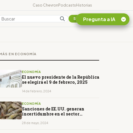
Caso Chevron
Podcasts
Historias
Pregunta a IA
Colombia
Suscribirse
Quiero Información
sobre el Caso
MÁS EN ECONOMÍA
Chevron Ecuador
Listar destinos
turísticos de la
ECONOMÍA
Amazonia Ecuatoriana
El nuevo presidente de la República
se elegirá el 9 de febrero, 2025
¿En que consiste la
tasa minera que rige en
14 de febrero, 2024
Ecuador?
ECONOMÍA
Sanciones de EE.UU. generan
incertidumbre en el sector
camaronero
28 de mayo, 2024