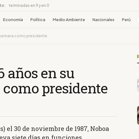
ito:
terminadas en 9 y en 0
Economía
Política
Medio Ambiente
Nacionales
Perú
a semana como presidente
 años en su
 como presidente
) el 30 de noviembre de 1987, Noboa
eva siete días en funciones