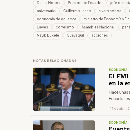
Daniel Noboa
Presidente Ecuador
jefe de es
aniversario
Guillermo Lasso
alvaro noboa
economia de ecuador
ministro de Economía y Fi
jueves
correismo
Asamblea Nacional
par
Nayib Bukele
Guayaquil
acciones
NOTAS RELACIONADAS
ECONOMÍA
El FMI
en la 
Hace unas 
Ecuador es
· 19 de abril,
ECONOMÍA
Eventu