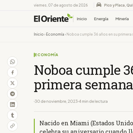
viernes, 07 de agosto de 2026
Pico y Placa, Qu
Inicio
Energía
Minería
Inicio
›
Economía
›
Noboa cumple 36 años en su primer
ECONOMÍA
Noboa cumple 36
primera semana
30 de noviembre, 2023
4 min de lectura
Nacido en Miami (Estados Unidos
celebra su aniversario cuando ll