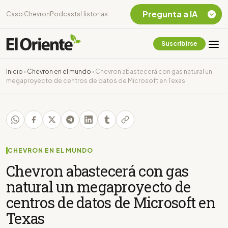
Pregunta a IA
Caso Chevron
Podcasts
Historias
Suscribirse
Quiero Información
sobre el Caso
Inicio
›
Chevron en el mundo
›
Chevron abastecerá con gas natural un
Chevron Ecuador
megaproyecto de centros de datos de Microsoft en Texas
Listar destinos
turísticos de la
Amazonia Ecuatoriana
¿En que consiste la
tasa minera que rige en
Ecuador?
CHEVRON EN EL MUNDO
Chevron abastecerá con gas
natural un megaproyecto de
centros de datos de Microsoft en
Texas