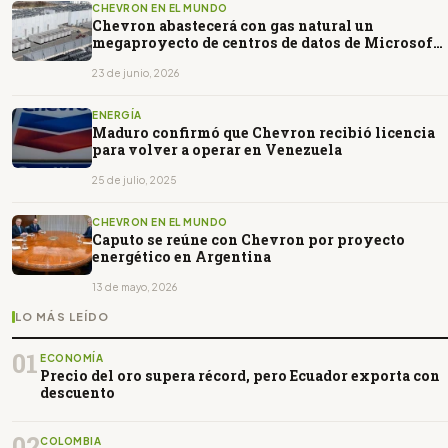
CHEVRON EN EL MUNDO
Chevron abastecerá con gas natural un
megaproyecto de centros de datos de Microsoft
en Texas
23 de junio, 2026
ENERGÍA
Maduro confirmó que Chevron recibió licencia
para volver a operar en Venezuela
25 de julio, 2025
CHEVRON EN EL MUNDO
Caputo se reúne con Chevron por proyecto
energético en Argentina
13 de mayo, 2026
LO MÁS LEÍDO
01
ECONOMÍA
Precio del oro supera récord, pero Ecuador exporta con
descuento
02
COLOMBIA