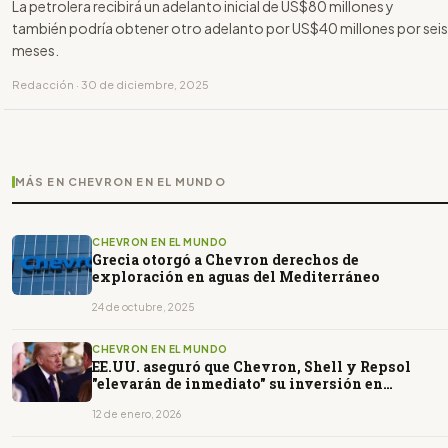
La petrolera recibirá un adelanto inicial de US$80 millones y
también podría obtener otro adelanto por US$40 millones por seis
meses.
Redacción · 30 de diciembre, 2025
MÁS EN CHEVRON EN EL MUNDO
CHEVRON EN EL MUNDO
Grecia otorgó a Chevron derechos de
exploración en aguas del Mediterráneo
24 de octubre, 2025
CHEVRON EN EL MUNDO
EE.UU. aseguró que Chevron, Shell y Repsol
"elevarán de inmediato" su inversión en
Venezuela
12 de enero, 2026