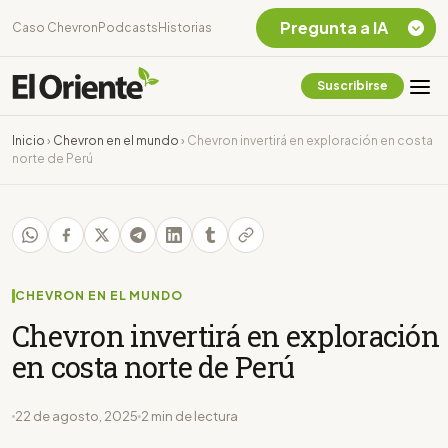
Pregunta a IA
Caso Chevron
Podcasts
Historias
Suscribirse
Quiero Información
sobre el Caso
Inicio
›
Chevron en el mundo
›
Chevron invertirá en exploración en costa
Chevron Ecuador
norte de Perú
Listar destinos
turísticos de la
Amazonia Ecuatoriana
¿En que consiste la
tasa minera que rige en
Ecuador?
CHEVRON EN EL MUNDO
Chevron invertirá en exploración
en costa norte de Perú
22 de agosto, 2025
2 min de lectura