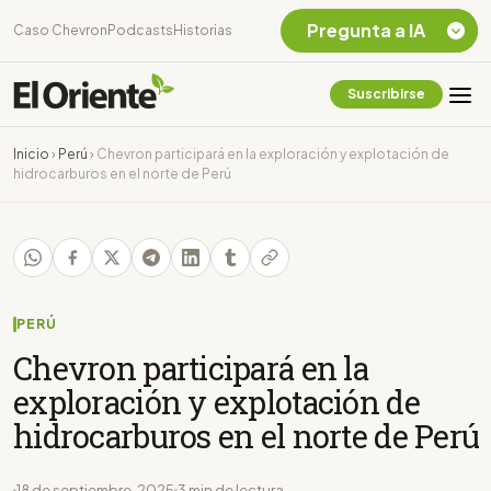
Pregunta a IA
Caso Chevron
Podcasts
Historias
Suscribirse
Quiero Información
sobre el Caso
Inicio
›
Perú
›
Chevron participará en la exploración y explotación de
Chevron Ecuador
hidrocarburos en el norte de Perú
Listar destinos
turísticos de la
Amazonia Ecuatoriana
¿En que consiste la
tasa minera que rige en
Ecuador?
PERÚ
Chevron participará en la
exploración y explotación de
hidrocarburos en el norte de Perú
18 de septiembre, 2025
3 min de lectura