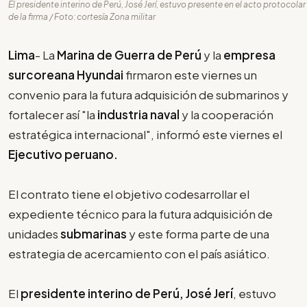
El presidente interino de Perú, José Jerí, estuvo presente en el acto protocolar
de la firma / Foto: cortesía Zona militar
Lima
- La
Marina de Guerra de Perú
y la
empresa
surcoreana Hyundai
firmaron este viernes un
convenio para la futura adquisición de submarinos y
fortalecer así "la
industria naval
y la cooperación
estratégica internacional", informó este viernes el
Ejecutivo peruano.
El contrato tiene el objetivo codesarrollar el
expediente técnico para la futura adquisición de
unidades
submarinas
y este forma parte de una
estrategia de acercamiento con el país asiático.
El
presidente interino de Perú, José Jerí
, estuvo