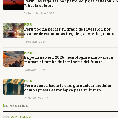
Perú: Las regalías por petróleo y gas cayeron 7,5
% hasta octubre
19 de noviembre, 2025
PERÚ
Perú podría perder su grado de inversión por
avance de economías ilegales, advierte gremio
minero
14 de abril, 2026
MINERÍA
Expomina Perú 2026: tecnología e innovación
marcan el rumbo de la minería del futuro
16 de abril, 2026
PERÚ
Perú avanza hacia la energía nuclear modular
como apuesta estratégica para su futuro
energético
25 de marzo, 2026
LO MÁS LEÍDO
01
LO MÁS LEÍDO