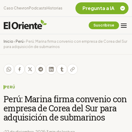
Pregunta a IA
Caso Chevron
Podcasts
Historias
Suscribirse
Quiero Información
sobre el Caso
Inicio
›
Perú
›
Perú: Marina firma convenio con empresa de Corea del Sur
Chevron Ecuador
para adquisición de submarinos
Listar destinos
turísticos de la
Amazonia Ecuatoriana
¿En que consiste la
tasa minera que rige en
Ecuador?
PERÚ
Perú: Marina firma convenio con
empresa de Corea del Sur para
adquisición de submarinos
22 de diciembre, 2025
3 min de lectura