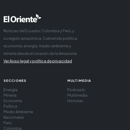
Noticias de Ecuador, Colombia y Perú, y
su región amazónica. Cubriendo política,
economía, energía, medio ambiente y
minería desde el corazón de la Amazonía
Ver Aviso legal y política de privacidad
SECCIONES
MULTIMEDIA
Energía
Podcasts
Minería
Multimedia
Economía
Historias
Política
Medio Ambiente
Nacionales
Perú
Colombia