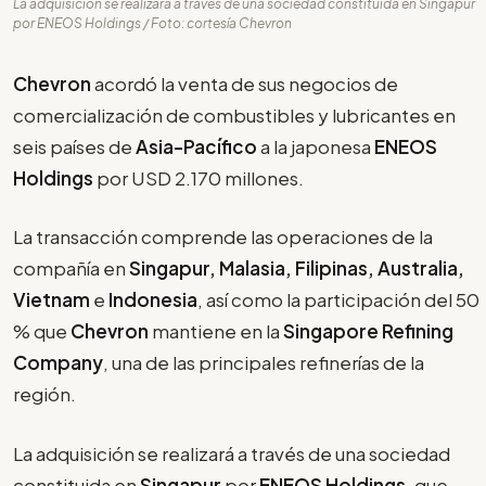
La adquisición se realizará a través de una sociedad constituida en Singapur
por ENEOS Holdings / Foto: cortesía Chevron
Chevron
acordó la venta de sus negocios de
comercialización de combustibles y lubricantes en
seis países de
Asia-Pacífico
a la japonesa
ENEOS
Holdings
por USD 2.170 millones.
La transacción comprende las operaciones de la
compañía en
Singapur, Malasia, Filipinas, Australia,
Vietnam
e
Indonesia
, así como la participación del 50
% que
Chevron
mantiene en la
Singapore Refining
Company
, una de las principales refinerías de la
región.
La adquisición se realizará a través de una sociedad
constituida en
Singapur
por
ENEOS Holdings
, que