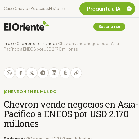
Pregunta a IA
Caso Chevron
Podcasts
Historias
Suscribirse
Quiero Información
sobre el Caso
Inicio
›
Chevron en el mundo
›
Chevron vende negocios en Asia-
Chevron Ecuador
Pacífico a ENEOS por USD 2.170 millones
Listar destinos
turísticos de la
Amazonia Ecuatoriana
¿En que consiste la
tasa minera que rige en
Ecuador?
CHEVRON EN EL MUNDO
Chevron vende negocios en Asia-
Pacífico a ENEOS por USD 2.170
millones
Redacción
20 de mayo, 2026
2 min de lectura