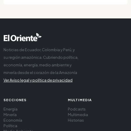
Noticias de Ecuador, Colombia y Perú, y
su región amazónica. Cubriendo política,
economía, energía, medio ambiente y
minería desde el corazón de la Amazonía
Ver Aviso legal y política de privacidad
SECCIONES
MULTIMEDIA
Energía
Podcasts
Minería
Multimedia
Economía
Historias
Política