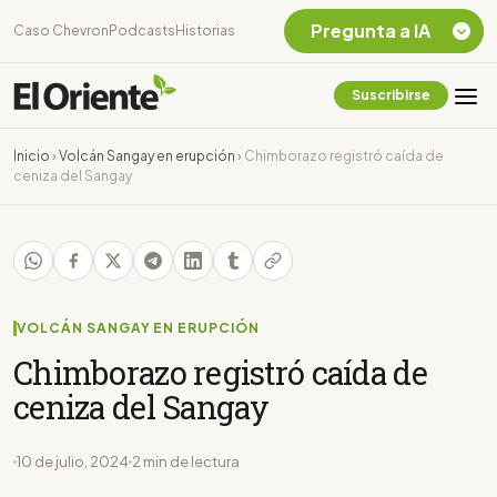
Pregunta a IA
Caso Chevron
Podcasts
Historias
Suscribirse
Quiero Información
sobre el Caso
Inicio
›
Volcán Sangay en erupción
›
Chimborazo registró caída de
Chevron Ecuador
ceniza del Sangay
Listar destinos
turísticos de la
Amazonia Ecuatoriana
¿En que consiste la
tasa minera que rige en
Ecuador?
VOLCÁN SANGAY EN ERUPCIÓN
Chimborazo registró caída de
ceniza del Sangay
10 de julio, 2024
2 min de lectura