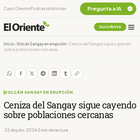
Pregunta a IA
Caso Chevron
Podcasts
Historias
Suscribirse
Quiero Información
sobre el Caso
Inicio
›
Volcán Sangay en erupción
›
Ceniza del Sangay sigue cayendo
Chevron Ecuador
sobre poblaciones cercanas
Listar destinos
turísticos de la
Amazonia Ecuatoriana
¿En que consiste la
tasa minera que rige en
Ecuador?
VOLCÁN SANGAY EN ERUPCIÓN
Ceniza del Sangay sigue cayendo
sobre poblaciones cercanas
22 de julio, 2024
2 min de lectura