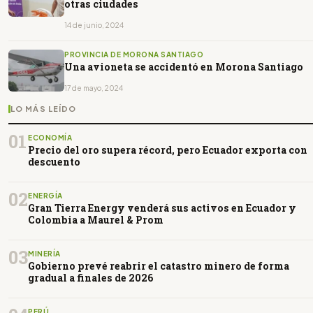
otras ciudades
14 de junio, 2024
PROVINCIA DE MORONA SANTIAGO
Una avioneta se accidentó en Morona Santiago
17 de mayo, 2024
LO MÁS LEÍDO
01
ECONOMÍA
Precio del oro supera récord, pero Ecuador exporta con
descuento
02
ENERGÍA
Gran Tierra Energy venderá sus activos en Ecuador y
Colombia a Maurel & Prom
03
MINERÍA
Gobierno prevé reabrir el catastro minero de forma
gradual a finales de 2026
PERÚ