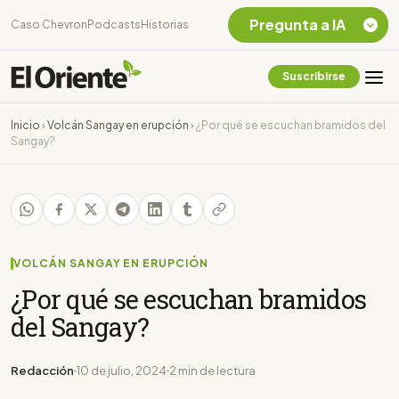
Pregunta a IA
Caso Chevron
Podcasts
Historias
Suscribirse
Quiero Información
sobre el Caso
Inicio
›
Volcán Sangay en erupción
›
¿Por qué se escuchan bramidos del
Chevron Ecuador
Sangay?
Listar destinos
turísticos de la
Amazonia Ecuatoriana
¿En que consiste la
tasa minera que rige en
Ecuador?
VOLCÁN SANGAY EN ERUPCIÓN
¿Por qué se escuchan bramidos
del Sangay?
Redacción
10 de julio, 2024
2 min de lectura