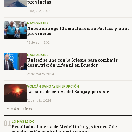
provincias
11 de julio, 2024
NACIONALES
Noboa entregó 10 ambulancias a Pastaza y otras
provincias
18 de abril, 2024
NACIONALES
Unisef se une con la Iglesia para combatir
desnutrición infantil en Ecuador
26 de marzo, 2024
VOLCÁN SANGAY EN ERUPCIÓN
La caída de ceniza del Sangay persiste
12 de julio, 2024
LO MÁS LEÍDO
01
LO MÁS LEÍDO
Resultados Lotería de Medellín hoy, viernes 7 de
agosto: quién ganó el premio mayor