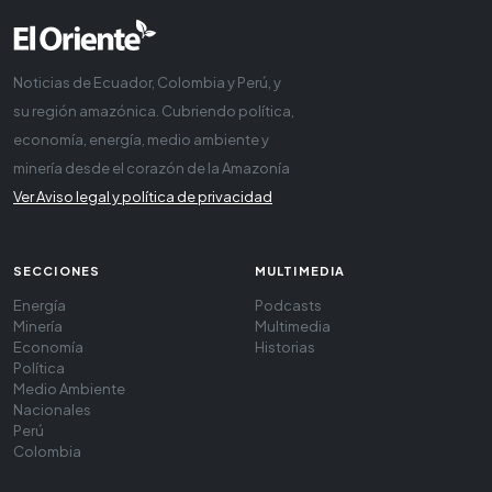
Noticias de Ecuador, Colombia y Perú, y
su región amazónica. Cubriendo política,
economía, energía, medio ambiente y
minería desde el corazón de la Amazonía
Ver Aviso legal y política de privacidad
SECCIONES
MULTIMEDIA
Energía
Podcasts
Minería
Multimedia
Economía
Historias
Política
Medio Ambiente
Nacionales
Perú
Colombia