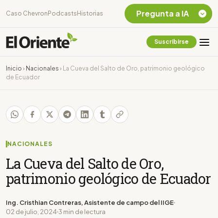
Pregunta a IA
Caso Chevron
Podcasts
Historias
Suscribirse
Quiero Información
sobre el Caso
Inicio
›
Nacionales
›
La Cueva del Salto de Oro, patrimonio geológico
Chevron Ecuador
de Ecuador
Listar destinos
turísticos de la
Amazonia Ecuatoriana
¿En que consiste la
tasa minera que rige en
Ecuador?
NACIONALES
La Cueva del Salto de Oro,
patrimonio geológico de Ecuador
Ing. Cristhian Contreras, Asistente de campo del IIGE
02 de julio, 2024
3 min de lectura