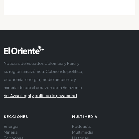
Noticias de Ecuador, Colombia y Perú, y
su región amazónica. Cubriendo política,
economía, energía, medio ambiente y
minería desde el corazón de la Amazonía
Ver Aviso legal y política de privacidad
SECCIONES
MULTIMEDIA
Energía
Podcasts
Minería
Multimedia
Economía
Historias