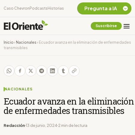
Pregunta a IA
Caso Chevron
Podcasts
Historias
Suscribirse
Quiero Información
sobre el Caso
Inicio
›
Nacionales
›
Ecuador avanza en la eliminación de enfermedades
Chevron Ecuador
transmisibles
Listar destinos
turísticos de la
Amazonia Ecuatoriana
¿En que consiste la
tasa minera que rige en
Ecuador?
NACIONALES
Ecuador avanza en la eliminación
de enfermedades transmisibles
Redacción
13 de junio, 2024
2 min de lectura