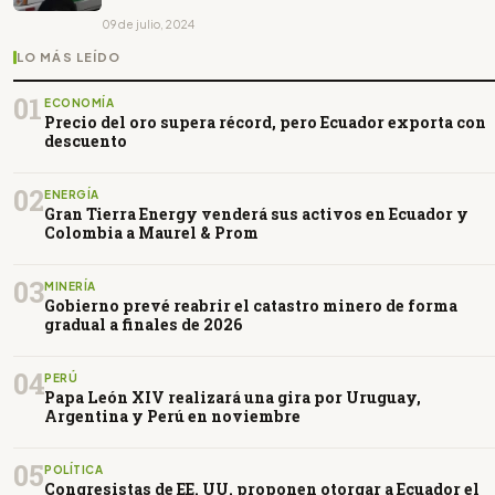
09 de julio, 2024
LO MÁS LEÍDO
01
ECONOMÍA
Precio del oro supera récord, pero Ecuador exporta con
descuento
02
ENERGÍA
Gran Tierra Energy venderá sus activos en Ecuador y
Colombia a Maurel & Prom
03
MINERÍA
Gobierno prevé reabrir el catastro minero de forma
gradual a finales de 2026
04
PERÚ
Papa León XIV realizará una gira por Uruguay,
Argentina y Perú en noviembre
05
POLÍTICA
Congresistas de EE. UU. proponen otorgar a Ecuador el