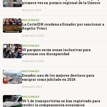
primera vez en premio regional de la Unesco
19 de julio, 2024
NACIONALES
La CorteIDH condena a Ecuador por sancionar a
Rogelio Viteri
22 de marzo, 2024
NACIONALES
45 parques serán zonas inclusivas para
personas con discapacidad
13 de marzo, 2024
NACIONALES
Ecuador, uno de los mejores destinos para
emigrar como jubilado en 2024
29 de abril, 2024
NACIONALES
50 % de transportistas se han registrado para
recibir la compensación económica