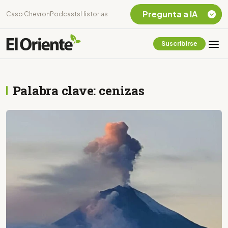
Pregunta a IA
Caso Chevron
Podcasts
Historias
Suscribirse
Quiero Información
sobre el Caso
Chevron Ecuador
Palabra clave: cenizas
Listar destinos
turísticos de la
Amazonia Ecuatoriana
¿En que consiste la
tasa minera que rige en
Ecuador?