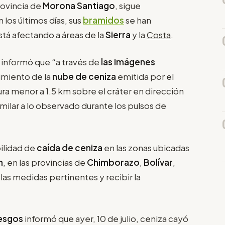
rovincia de
Morona Santiago
, sigue
los últimos días, sus
bramidos
se han
stá afectando a áreas de la
Sierra
y la
Costa
.
informó que “a través de
las imágenes
imiento de la
nube de ceniza
emitida por el
ura menor a 1.5 km sobre el cráter en dirección
ilar a lo observado durante los pulsos de
ilidad de
caída de ceniza
en las zonas ubicadas
n
, en las provincias de
Chimborazo
,
Bolívar
,
as medidas pertinentes y recibir la
iesgos
informó que ayer, 10 de julio, ceniza cayó