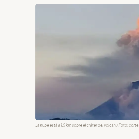
La nube está a 1.5 km sobre el cráter del volcán / Foto: corte