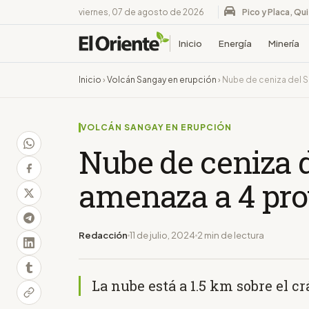
viernes, 07 de agosto de 2026
Pico y Placa, Qu
Inicio
Energía
Minería
Inicio
›
Volcán Sangay en erupción
›
Nube de ceniza del S
VOLCÁN SANGAY EN ERUPCIÓN
Nube de ceniza 
amenaza a 4 pro
Redacción
11 de julio, 2024
2 min de lectura
La nube está a 1.5 km sobre el cr