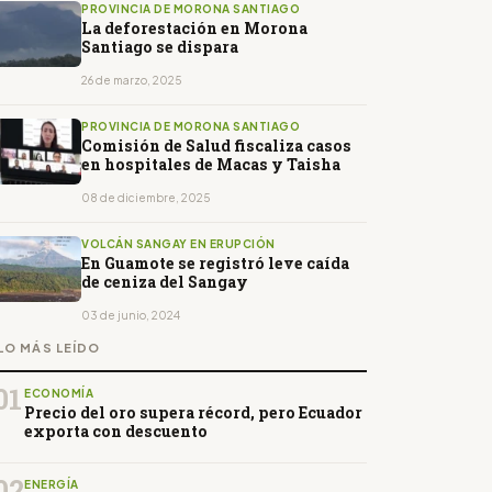
PROVINCIA DE MORONA SANTIAGO
La deforestación en Morona
Santiago se dispara
26 de marzo, 2025
PROVINCIA DE MORONA SANTIAGO
Comisión de Salud fiscaliza casos
en hospitales de Macas y Taisha
08 de diciembre, 2025
VOLCÁN SANGAY EN ERUPCIÓN
En Guamote se registró leve caída
de ceniza del Sangay
03 de junio, 2024
LO MÁS LEÍDO
01
ECONOMÍA
Precio del oro supera récord, pero Ecuador
exporta con descuento
02
ENERGÍA