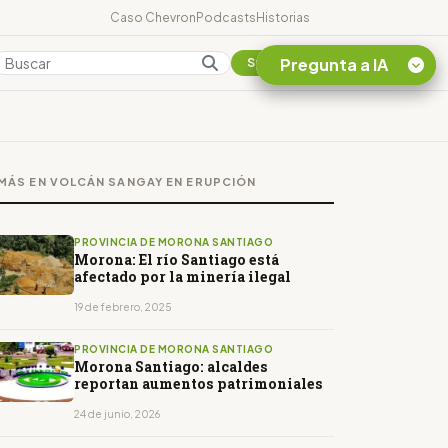
Caso Chevron
Podcasts
Historias
Pregunta a IA
Colombia
Suscribirse
Quiero Información
sobre el Caso
MÁS EN VOLCÁN SANGAY EN ERUPCIÓN
Chevron Ecuador
Listar destinos
turísticos de la
PROVINCIA DE MORONA SANTIAGO
Amazonia Ecuatoriana
Morona: El río Santiago está
afectado por la minería ilegal
¿En que consiste la
tasa minera que rige en
19 de febrero, 2025
Ecuador?
PROVINCIA DE MORONA SANTIAGO
Morona Santiago: alcaldes
reportan aumentos patrimoniales
24 de junio, 2026