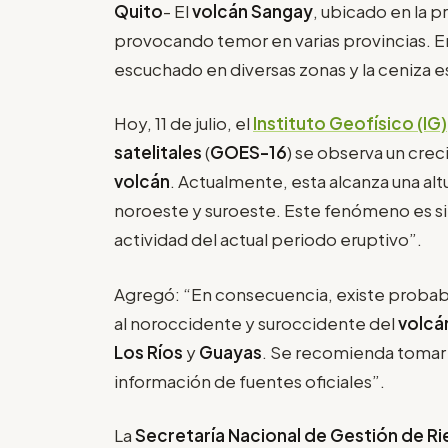
Quito
- El
volcán Sangay
, ubicado en la p
provocando temor en varias provincias. En 
escuchado en diversas zonas y la ceniza e
Hoy, 11 de julio, el
Instituto Geofísico (IG)
satelitales
(
GOES-16
) se observa un crec
volcán
. Actualmente, esta alcanza una alt
noroeste y suroeste. Este fenómeno es sim
actividad del actual periodo eruptivo”.
Agregó: “En consecuencia, existe probab
al noroccidente y suroccidente del
volcá
Los Ríos
y
Guayas
. Se recomienda tomar l
información de fuentes oficiales”.
La
Secretaría Nacional de Gestión de R