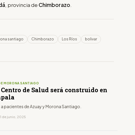
dá
, provincia de
Chimborazo
.
ona santiago
Chimborazo
Los Ríos
bolivar
DE MORONA SANTIAGO
 Centro de Salud será construido en
pala
á a pacientes de Azuay y Morona Santiago.
1 de junio, 2025