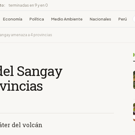
ito:
terminadas en 9 y en 0
Economía
Política
Medio Ambiente
Nacionales
Perú
angay amenaza a 4 provincias
del Sangay
vincias
áter del volcán