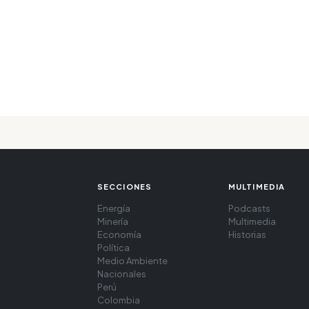
SECCIONES
MULTIMEDIA
Energía
Podcasts
Minería
Multimedia
Economía
Historias
Política
Medio Ambiente
Nacionales
Perú
Colombia