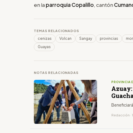
en la
parroquia
Copalillo
, cantón
Cuman
TEMAS RELACIONADOS
cenizas
Volcan
Sangay
provincias
mor
Guayas
NOTAS RELACIONADAS
PROVINCIA 
Azuay:
Guacha
Beneficiar
Redacción · 1