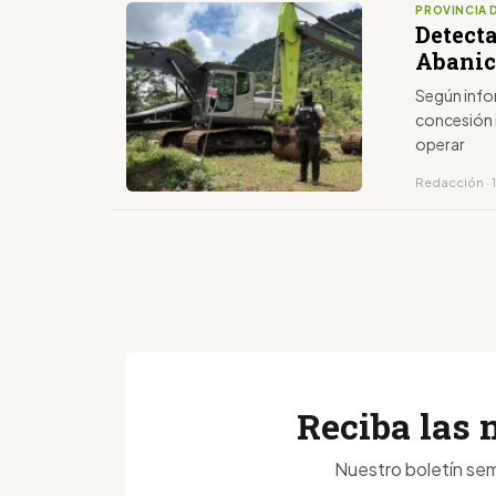
PROVINCIA 
Detecta
Abanico
Según info
concesión 
operar
Redacción · 1
Reciba las 
Nuestro boletín sem