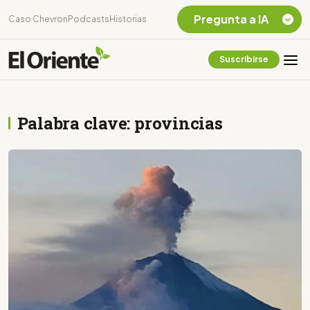
Pregunta a IA
Caso Chevron
Podcasts
Historias
Suscribirse
Quiero Información
sobre el Caso
Chevron Ecuador
Palabra clave: provincias
Listar destinos
turísticos de la
Amazonia Ecuatoriana
¿En que consiste la
tasa minera que rige en
Ecuador?