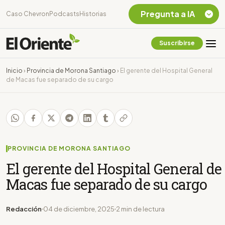
Pregunta a IA
Caso Chevron
Podcasts
Historias
Suscribirse
Quiero Información
sobre el Caso
Inicio
›
Provincia de Morona Santiago
›
El gerente del Hospital General
Chevron Ecuador
de Macas fue separado de su cargo
Listar destinos
turísticos de la
Amazonia Ecuatoriana
¿En que consiste la
tasa minera que rige en
Ecuador?
PROVINCIA DE MORONA SANTIAGO
El gerente del Hospital General de
Macas fue separado de su cargo
Redacción
04 de diciembre, 2025
2 min de lectura