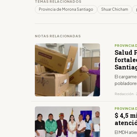
TEMAS RELACIONADOS
Provincia de Morona Santiago
Shuar Chicham
NOTAS RELACIONADAS
PROVINCIA 
Salud 
fortal
Santia
El cargame
pobladore
Redacción · 
PROVINCIA 
$ 4,5 m
atenci
El MDH ati