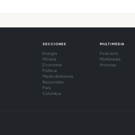
SECCIONES
MULTIMEDIA
Energía
Podcasts
Minería
Multimedia
Economía
Historias
Política
Medio Ambiente
Nacionales
Perú
Colombia