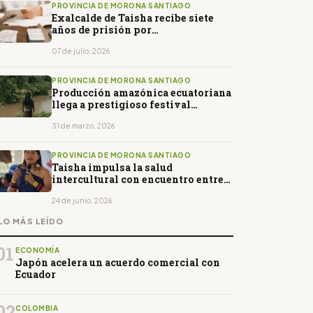
PROVINCIA DE MORONA SANTIAGO
Exalcalde de Taisha recibe siete
años de prisión por
enriquecimiento ilícito
07 de julio, 2026
PROVINCIA DE MORONA SANTIAGO
Producción amazónica ecuatoriana
llega a prestigioso festival
documental en Suiza
31 de marzo, 2026
PROVINCIA DE MORONA SANTIAGO
Taisha impulsa la salud
intercultural con encuentro entre
saberes ancestrales y medicina
moderna
24 de junio, 2026
LO MÁS LEÍDO
01
ECONOMÍA
Japón acelera un acuerdo comercial con
Ecuador
02
COLOMBIA