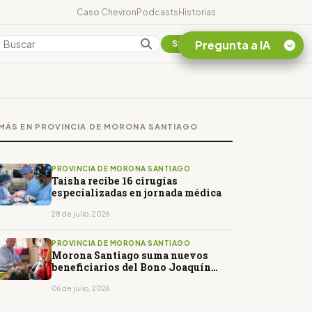
Caso Chevron
Podcasts
Historias
Pregunta a IA
Colombia
Suscribirse
Quiero Información
sobre el Caso
MÁS EN PROVINCIA DE MORONA SANTIAGO
Chevron Ecuador
Listar destinos
turísticos de la
PROVINCIA DE MORONA SANTIAGO
Amazonia Ecuatoriana
Taisha recibe 16 cirugías
especializadas en jornada médica
¿En que consiste la
tasa minera que rige en
28 de julio, 2026
Ecuador?
PROVINCIA DE MORONA SANTIAGO
Morona Santiago suma nuevos
beneficiarios del Bono Joaquín
Gallegos Lara en 2026
06 de julio, 2026