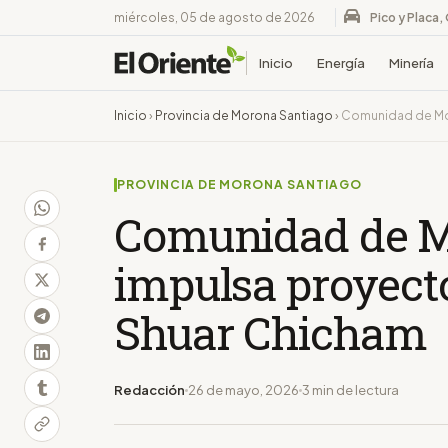
miércoles, 05 de agosto de 2026
Pico y Placa,
Inicio
Energía
Minería
Inicio
›
Provincia de Morona Santiago
›
Comunidad de Mor
PROVINCIA DE MORONA SANTIAGO
Comunidad de M
impulsa proyecto
Shuar Chicham
Redacción
26 de mayo, 2026
3 min de lectura