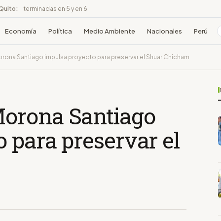
 Quito:
terminadas en 5 y en 6
Economía
Política
Medio Ambiente
Nacionales
Perú
ona Santiago impulsa proyecto para preservar el Shuar Chicham
orona Santiago
 para preservar el