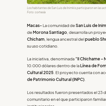
Los habitantes de San Luis de Inimkis participaron en las ac
Foto: cortesía
Macas-
La comunidad de
San Luis de Inim
de
Morona Santiago
, desarrolla un proye
Chicham
, lengua ancestral del
pueblo Sh
su uso cotidiano.
La iniciativa, denominada
“II Chichame – 
10.000 dólares dentro de la
Línea de Fom
Cultural 2025
. El proyecto cuenta con 
de Patrimonio Cultural (INPC)
.
Los resultados fueron presentados el 23
comunitario en el que participaron famili
institucionales.