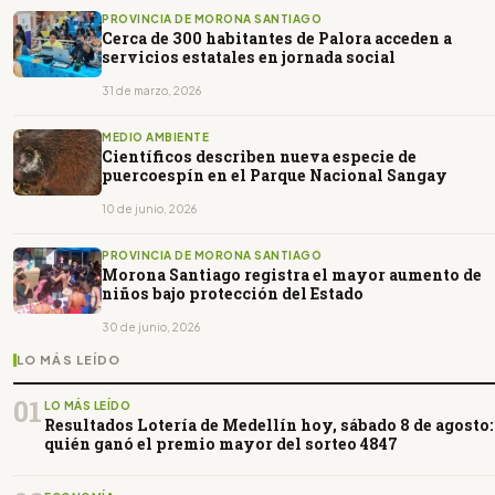
PROVINCIA DE MORONA SANTIAGO
Cerca de 300 habitantes de Palora acceden a
servicios estatales en jornada social
31 de marzo, 2026
MEDIO AMBIENTE
Científicos describen nueva especie de
puercoespín en el Parque Nacional Sangay
10 de junio, 2026
PROVINCIA DE MORONA SANTIAGO
Morona Santiago registra el mayor aumento de
niños bajo protección del Estado
30 de junio, 2026
LO MÁS LEÍDO
01
LO MÁS LEÍDO
Resultados Lotería de Medellín hoy, sábado 8 de agosto:
quién ganó el premio mayor del sorteo 4847