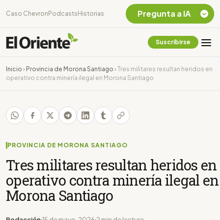
Pregunta a IA
Caso Chevron
Podcasts
Historias
Suscribirse
Quiero Información
sobre el Caso
Inicio
›
Provincia de Morona Santiago
›
Tres militares resultan heridos en
Chevron Ecuador
operativo contra minería ilegal en Morona Santiago
Listar destinos
turísticos de la
Amazonia Ecuatoriana
¿En que consiste la
tasa minera que rige en
Ecuador?
PROVINCIA DE MORONA SANTIAGO
Tres militares resultan heridos en
operativo contra minería ilegal en
Morona Santiago
Redacción
15 de mayo, 2026
2 min de lectura