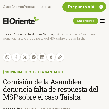
Pregunta a IA
Caso Chevron
Podcasts
Historias
Suscribirse
Quiero Información
sobre el Caso
Inicio
›
Provincia de Morona Santiago
›
Comisión de la Asamblea
Chevron Ecuador
denuncia falta de respuesta del MSP sobre el caso Taisha
Listar destinos
turísticos de la
Amazonia Ecuatoriana
¿En que consiste la
tasa minera que rige en
Ecuador?
PROVINCIA DE MORONA SANTIAGO
Comisión de la Asamblea
denuncia falta de respuesta del
MSP sobre el caso Taisha
Redacción
17 de junio, 2026
3 min de lectura