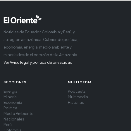
Noticias de Ecuador, Colombia y Perú, y
su región amazónica. Cubriendo política,
economía, energía, medio ambiente y
minería desde el corazón de la Amazonía
Ver Aviso legal y política de privacidad
SECCIONES
MULTIMEDIA
Energía
Podcasts
Minería
Multimedia
Economía
Historias
Política
Medio Ambiente
Nacionales
Perú
Colombia