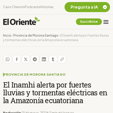
Pregunta a IA
Caso Chevron
Podcasts
Historias
Suscribirse
Quiero Información
sobre el Caso
Inicio
›
Provincia de Morona Santiago
›
El Inamhi alerta por fuertes lluvias
Chevron Ecuador
y tormentas eléctricas en la Amazonía ecuatoriana
Listar destinos
turísticos de la
Amazonia Ecuatoriana
¿En que consiste la
tasa minera que rige en
Ecuador?
PROVINCIA DE MORONA SANTIAGO
El Inamhi alerta por fuertes
lluvias y tormentas eléctricas en
la Amazonía ecuatoriana
Redacción
21 de mayo, 2026
2 min de lectura