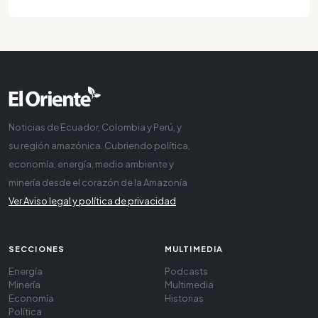
Noticias de Ecuador, Colombia y Perú, y
su región amazónica. Cubriendo política,
economía, energía, medio ambiente y
minería desde el corazón de la Amazonía
Ver Aviso legal y política de privacidad
SECCIONES
MULTIMEDIA
Energía
Podcasts
Minería
Multimedia
Economía
Historias
Política