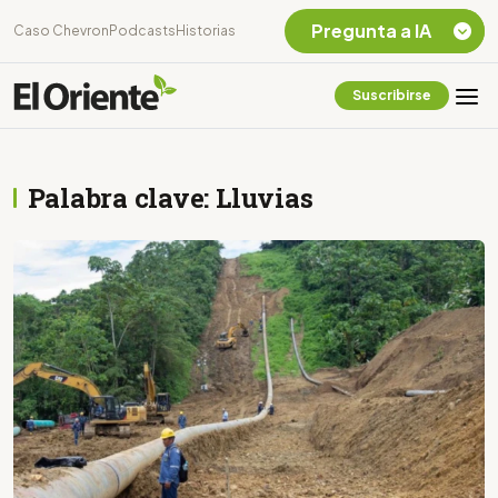
Pregunta a IA
Caso Chevron
Podcasts
Historias
Suscribirse
Quiero Información
sobre el Caso
Chevron Ecuador
Palabra clave: Lluvias
Listar destinos
turísticos de la
Amazonia Ecuatoriana
¿En que consiste la
tasa minera que rige en
Ecuador?