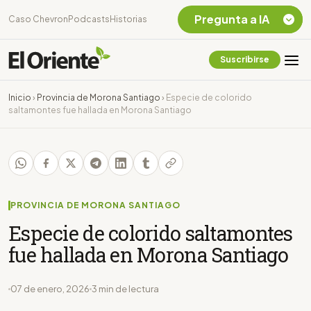
Pregunta a IA
Caso Chevron
Podcasts
Historias
Suscribirse
Quiero Información
sobre el Caso
Inicio
›
Provincia de Morona Santiago
›
Especie de colorido
Chevron Ecuador
saltamontes fue hallada en Morona Santiago
Listar destinos
turísticos de la
Amazonia Ecuatoriana
¿En que consiste la
tasa minera que rige en
Ecuador?
PROVINCIA DE MORONA SANTIAGO
Especie de colorido saltamontes
fue hallada en Morona Santiago
07 de enero, 2026
3 min de lectura