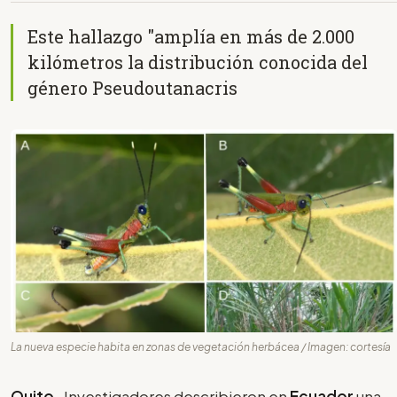
Este hallazgo "amplía en más de 2.000
kilómetros la distribución conocida del
género Pseudoutanacris
La nueva especie habita en zonas de vegetación herbácea / Imagen: cortesía
Quito
- Investigadores describieron en
Ecuador
una