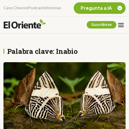
Pregunta a IA
Caso Chevron
Podcasts
Historias
Suscribirse
Quiero Información
sobre el Caso
Chevron Ecuador
Palabra clave: Inabio
Listar destinos
turísticos de la
Amazonia Ecuatoriana
¿En que consiste la
tasa minera que rige en
Ecuador?