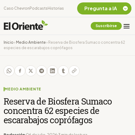
Pregunta a IA
Caso Chevron
Podcasts
Historias
Suscribirse
Quiero Información
sobre el Caso
Inicio
›
Medio Ambiente
›
Reserva de Biosfera Sumaco concentra 62
Chevron Ecuador
especies de escarabajos coprófagos
Listar destinos
turísticos de la
Amazonia Ecuatoriana
¿En que consiste la
tasa minera que rige en
Ecuador?
MEDIO AMBIENTE
Reserva de Biosfera Sumaco
concentra 62 especies de
escarabajos coprófagos
Redacción
06 de julio, 2026
3 min de lectura