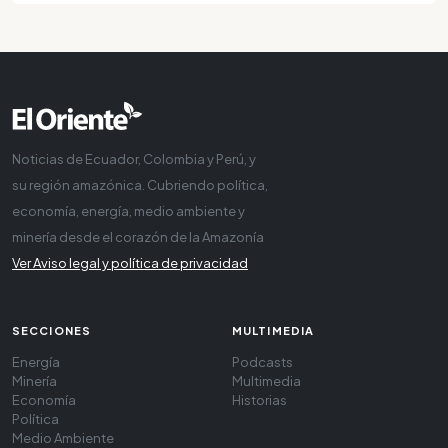
Noticias de Ecuador, Colombia y Perú, y
su región amazónica. Cubriendo política,
economía, energía, medio ambiente y
minería desde el corazón de la Amazonía
Ver Aviso legal y política de privacidad
SECCIONES
MULTIMEDIA
Energía
Podcasts
Minería
Multimedia
Economía
Historias
Política
Medio Ambiente