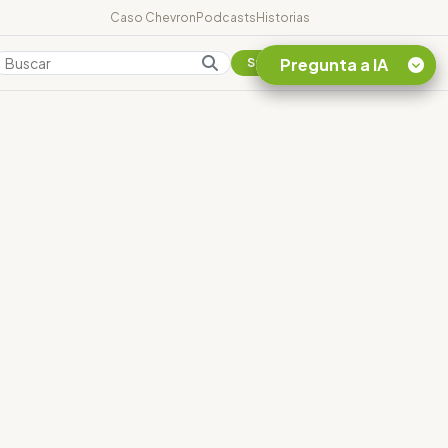
Caso Chevron
Podcasts
Historias
Pregunta a IA
Colombia
Suscribirse
Quiero Información
sobre el Caso
Chevron Ecuador
Listar destinos
turísticos de la
Amazonia Ecuatoriana
¿En que consiste la
tasa minera que rige en
Ecuador?