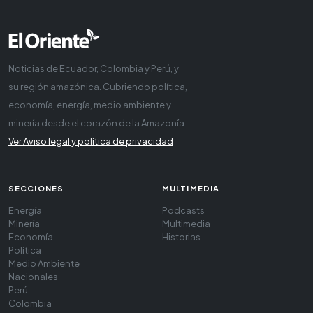
Noticias de Ecuador, Colombia y Perú, y
su región amazónica. Cubriendo política,
economía, energía, medio ambiente y
minería desde el corazón de la Amazonía
Ver Aviso legal y política de privacidad
SECCIONES
MULTIMEDIA
Energía
Podcasts
Minería
Multimedia
Economía
Historias
Política
Medio Ambiente
Nacionales
Perú
Colombia