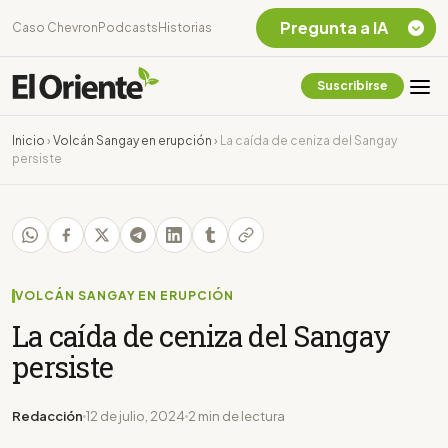
Pregunta a IA
Caso Chevron
Podcasts
Historias
Suscribirse
Quiero Información
sobre el Caso
Inicio
›
Volcán Sangay en erupción
›
La caída de ceniza del Sangay
Chevron Ecuador
persiste
Listar destinos
turísticos de la
Amazonia Ecuatoriana
¿En que consiste la
tasa minera que rige en
Ecuador?
VOLCÁN SANGAY EN ERUPCIÓN
La caída de ceniza del Sangay
persiste
Redacción
12 de julio, 2024
2 min de lectura