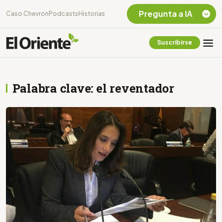
Pregunta a IA
Caso Chevron
Podcasts
Historias
Suscribirse
Quiero Información
sobre el Caso
Chevron Ecuador
Palabra clave: el reventador
Listar destinos
turísticos de la
Amazonia Ecuatoriana
¿En que consiste la
tasa minera que rige en
Ecuador?