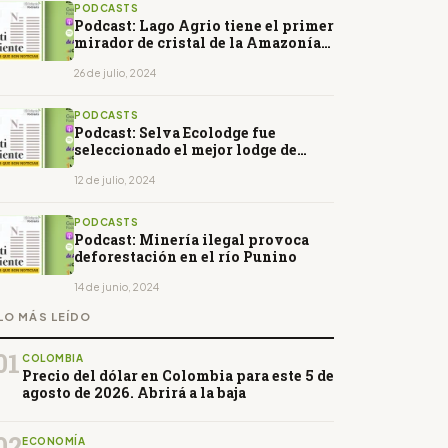
PODCASTS
Podcast: Lago Agrio tiene el primer
mirador de cristal de la Amazonía
ecuatoriana
26 de julio, 2024
PODCASTS
Podcast: Selva Ecolodge fue
seleccionado el mejor lodge de
Sudamérica
12 de julio, 2024
PODCASTS
Podcast: Minería ilegal provoca
deforestación en el río Punino
14 de junio, 2024
LO MÁS LEÍDO
01
COLOMBIA
Precio del dólar en Colombia para este 5 de
agosto de 2026. Abrirá a la baja
02
ECONOMÍA