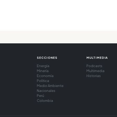
SECCIONES
MULTIMEDIA
Energía
Podcasts
Minería
Multimedia
Economía
Historias
Política
Medio Ambiente
Nacionales
Perú
Colombia