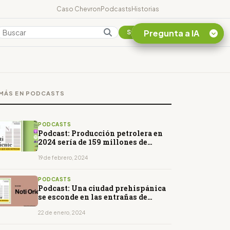
Caso Chevron
Podcasts
Historias
Pregunta a IA
Colombia
Suscribirse
Quiero Información
sobre el Caso
MÁS EN PODCASTS
Chevron Ecuador
Listar destinos
turísticos de la
PODCASTS
Amazonia Ecuatoriana
Podcast: Producción petrolera en
2024 sería de 159 millones de
¿En que consiste la
barriles
tasa minera que rige en
19 de febrero, 2024
Ecuador?
PODCASTS
Podcast: Una ciudad prehispánica
se esconde en las entrañas de
Morona
22 de enero, 2024