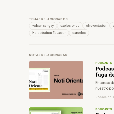
TEMAS RELACIONADOS
volcan sangay
explosiones
el reventador
Narcotrafico Ecuador
carceles
NOTAS RELACIONADAS
PODCASTS
Podcast
fuga de
Entérese d
nuestro po
Redacción · 
PODCASTS