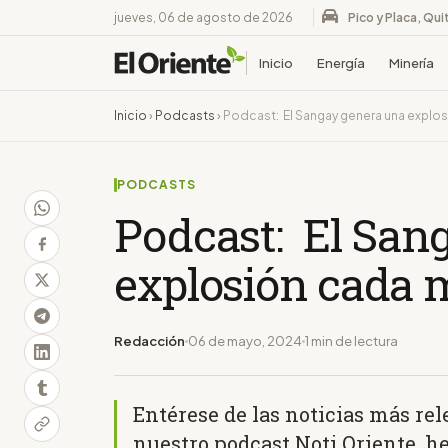
jueves, 06 de agosto de 2026
Pico y Placa, Qui
Inicio
Energía
Minería
Inicio
›
Podcasts
›
Podcast: El Sangay genera una explo
PODCASTS
Podcast: El San
explosión cada 
Redacción
06 de mayo, 2024
1 min de lectura
Entérese de las noticias más re
nuestro podcast Noti Oriente, h