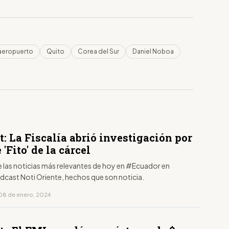
aeropuerto
Quito
Corea del Sur
Daniel Noboa
: La Fiscalía abrió investigación por
 'Fito' de la cárcel
e las noticias más relevantes de hoy en #Ecuador en
dcast Noti Oriente, hechos que son noticia.
08 de enero, 2024