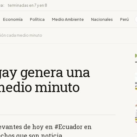
to:
terminadas en 7 y en 8
Economía
Política
Medio Ambiente
Nacionales
Perú
sión cada medio minuto
gay genera una
medio minuto
levantes de hoy en #Ecuador en
echos que son noticia.