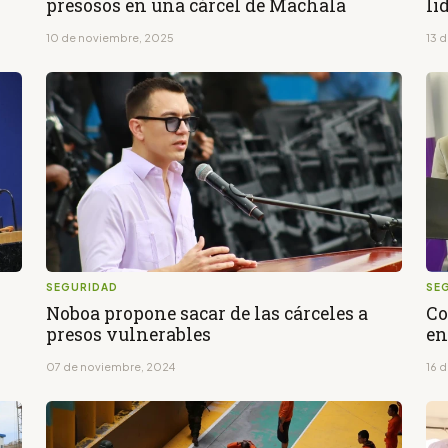
presosos en una cárcel de Machala
li
10 de noviembre, 2025
13 
SEGURIDAD
SE
Noboa propone sacar de las cárceles a
Co
presos vulnerables
en
07 de noviembre, 2024
16 