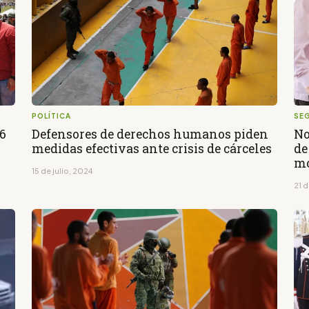
POLÍTICA
SE
16
Defensores de derechos humanos piden
No
medidas efectivas ante crisis de cárceles
de
mo
15 de julio, 2024
21 d