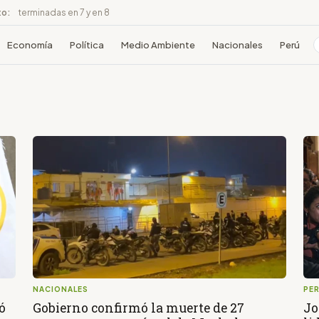
to:
terminadas en 7 y en 8
Economía
Política
Medio Ambiente
Nacionales
Perú
NACIONALES
PE
ó
Gobierno confirmó la muerte de 27
Jo