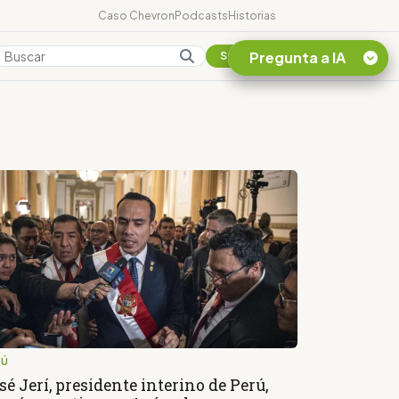
Caso Chevron
Podcasts
Historias
Pregunta a IA
Colombia
Suscribirse
Quiero Información
sobre el Caso
Chevron Ecuador
Listar destinos
turísticos de la
Amazonia Ecuatoriana
¿En que consiste la
tasa minera que rige en
Ecuador?
RÚ
sé Jerí, presidente interino de Perú,