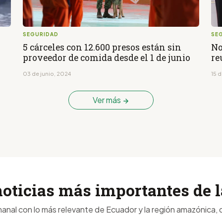
SEGURIDAD
SE
5 cárceles con 12.600 presos están sin
No
proveedor de comida desde el 1 de junio
re
03 de junio, 2024
15 
Ver más
noticias más importantes de
anal con lo más relevante de Ecuador y la región amazónica, d