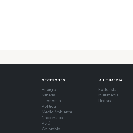
SECCIONES
MULTIMEDIA
Energía
Podcasts
Minería
Multimedia
Economía
Historias
Política
Medio Ambiente
Nacionales
Perú
Colombia