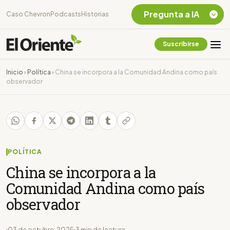
Pregunta a IA
Caso Chevron
Podcasts
Historias
Suscribirse
Quiero Información
sobre el Caso
Inicio
›
Política
›
China se incorpora a la Comunidad Andina como país
Chevron Ecuador
observador
Listar destinos
turísticos de la
Amazonia Ecuatoriana
¿En que consiste la
tasa minera que rige en
Ecuador?
POLÍTICA
China se incorpora a la
Comunidad Andina como país
observador
03 de octubre, 2025
3 min de lectura