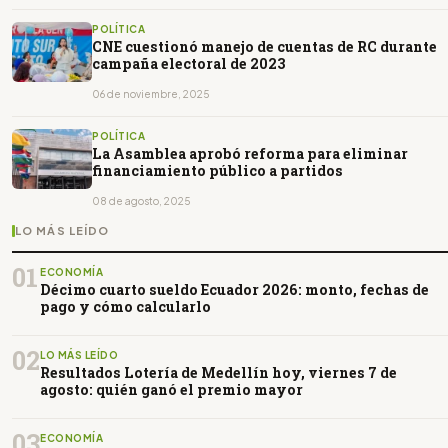
POLÍTICA
CNE cuestionó manejo de cuentas de RC durante
campaña electoral de 2023
06 de noviembre, 2025
POLÍTICA
La Asamblea aprobó reforma para eliminar
financiamiento público a partidos
08 de agosto, 2025
LO MÁS LEÍDO
01
ECONOMÍA
Décimo cuarto sueldo Ecuador 2026: monto, fechas de
pago y cómo calcularlo
02
LO MÁS LEÍDO
Resultados Lotería de Medellín hoy, viernes 7 de
agosto: quién ganó el premio mayor
03
ECONOMÍA