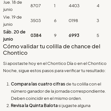
Jue. 18 de
8707
1
4403
4
junio
Vie. 19 de
3503
6
0198
3
junio
Sáb. 20 de
0384
9
6993
5
junio
Cómo validar tu colilla de chance del
Chontico
Si apostaste hoy en el Chontico Día o en el Chontico
Noche, sigue estos pasos para verificar tu resultado:
Compara las cuatro cifras
de tu colilla con el
número ganador de la jornada correspondiente.
Deben coincidir en el mismo orden.
Revisa la Quinta Balota
si jugaste alguna