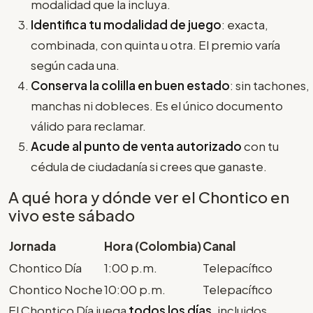
modalidad que la incluya.
Identifica tu modalidad de juego
: exacta,
combinada, con quinta u otra. El premio varía
según cada una.
Conserva la colilla en buen estado
: sin tachones,
manchas ni dobleces. Es el único documento
válido para reclamar.
Acude al punto de venta autorizado
con tu
cédula de ciudadanía si crees que ganaste.
A qué hora y dónde ver el Chontico en
vivo este sábado
Jornada
Hora (Colombia)
Canal
Chontico Día
1:00 p.m.
Telepacífico
Chontico Noche
10:00 p.m.
Telepacífico
El Chontico Día juega
todos los días
, incluidos