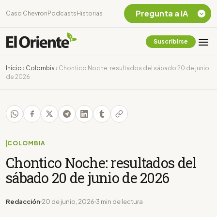
Pregunta a IA
Caso Chevron
Podcasts
Historias
Suscribirse
Quiero Información
sobre el Caso
Inicio
›
Colombia
›
Chontico Noche: resultados del sábado 20 de junio
Chevron Ecuador
de 2026
Listar destinos
turísticos de la
Amazonia Ecuatoriana
¿En que consiste la
tasa minera que rige en
Ecuador?
COLOMBIA
Chontico Noche: resultados del
sábado 20 de junio de 2026
Redacción
20 de junio, 2026
3 min de lectura