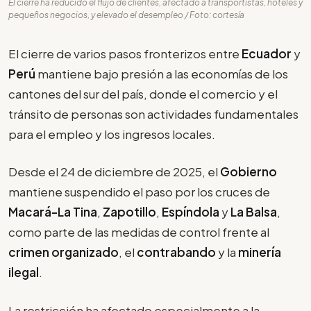
El cierre ha reducido el flujo de clientes, afectado a transportistas, hoteles y
pequeños negocios, y elevado el desempleo / Foto: cortesía
El cierre de varios pasos fronterizos entre
Ecuador
y
Perú
mantiene bajo presión a las economías de los
cantones del sur del país, donde el comercio y el
tránsito de personas son actividades fundamentales
para el empleo y los ingresos locales.
Desde el 24 de diciembre de 2025, el
Gobierno
mantiene suspendido el paso por los cruces de
Macará-La Tina
,
Zapotillo
,
Espíndola
y
La Balsa
,
como parte de las medidas de control frente al
crimen organizado
, el
contrabando
y la
minería
ilegal
.
La restricción ha afectado especialmente a la