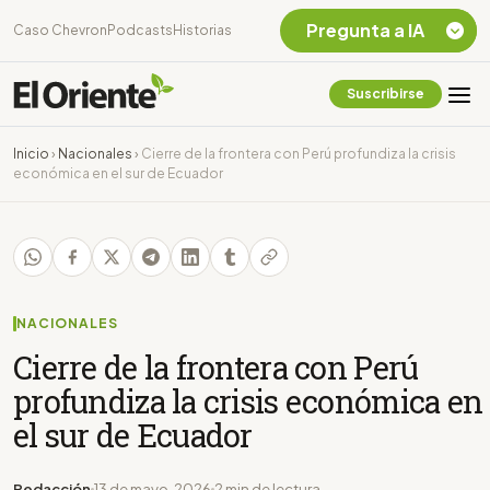
Pregunta a IA
Caso Chevron
Podcasts
Historias
Suscribirse
Quiero Información
sobre el Caso
Inicio
›
Nacionales
›
Cierre de la frontera con Perú profundiza la crisis
Chevron Ecuador
económica en el sur de Ecuador
Listar destinos
turísticos de la
Amazonia Ecuatoriana
¿En que consiste la
tasa minera que rige en
Ecuador?
NACIONALES
Cierre de la frontera con Perú
profundiza la crisis económica en
el sur de Ecuador
Redacción
13 de mayo, 2026
2 min de lectura