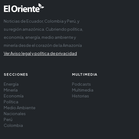
Noticias de Ecuador, Colombia y Perú, y
su región amazónica. Cubriendo política,
economía, energía, medio ambiente y
minería desde el corazón de la Amazonía
Ver Aviso legal y política de privacidad
SECCIONES
MULTIMEDIA
Energía
Podcasts
Minería
Multimedia
Economía
Historias
Política
Medio Ambiente
Nacionales
Perú
Colombia