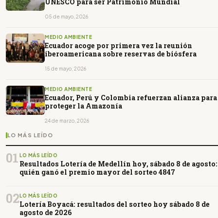
UNESCO para ser Patrimonio Mundial
05 de mayo, 2026
MEDIO AMBIENTE
Ecuador acoge por primera vez la reunión
iberoamericana sobre reservas de biósfera
15 de mayo, 2026
MEDIO AMBIENTE
Ecuador, Perú y Colombia refuerzan alianza para
proteger la Amazonía
24 de marzo, 2026
LO MÁS LEÍDO
01
LO MÁS LEÍDO
Resultados Lotería de Medellín hoy, sábado 8 de agosto:
quién ganó el premio mayor del sorteo 4847
02
LO MÁS LEÍDO
Lotería Boyacá: resultados del sorteo hoy sábado 8 de
agosto de 2026