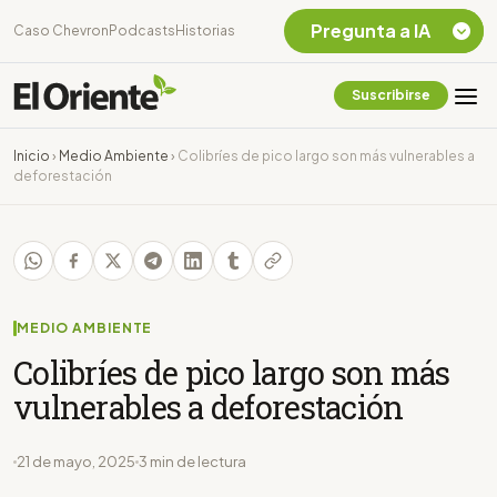
Pregunta a IA
Caso Chevron
Podcasts
Historias
Suscribirse
Quiero Información
sobre el Caso
Inicio
›
Medio Ambiente
›
Colibríes de pico largo son más vulnerables a
Chevron Ecuador
deforestación
Listar destinos
turísticos de la
Amazonia Ecuatoriana
¿En que consiste la
tasa minera que rige en
Ecuador?
MEDIO AMBIENTE
Colibríes de pico largo son más
vulnerables a deforestación
21 de mayo, 2025
3 min de lectura