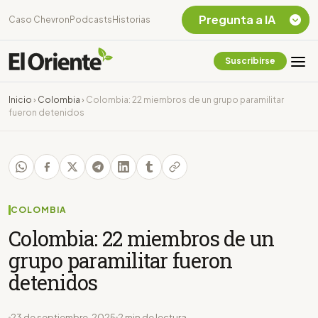
Pregunta a IA
Caso Chevron
Podcasts
Historias
Suscribirse
Quiero Información
sobre el Caso
Inicio
›
Colombia
›
Colombia: 22 miembros de un grupo paramilitar
Chevron Ecuador
fueron detenidos
Listar destinos
turísticos de la
Amazonia Ecuatoriana
¿En que consiste la
tasa minera que rige en
Ecuador?
COLOMBIA
Colombia: 22 miembros de un
grupo paramilitar fueron
detenidos
23 de septiembre, 2025
2 min de lectura