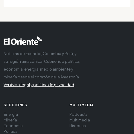
Noticias de Ecuador, Colombia y Perú, y
su región amazónica. Cubriendo política,
economía, energía, medio ambiente y
minería desde el corazón de la Amazonía
Ver Aviso legal y política de privacidad
SECCIONES
MULTIMEDIA
Energía
Podcasts
Minería
Multimedia
Economía
Historias
Política