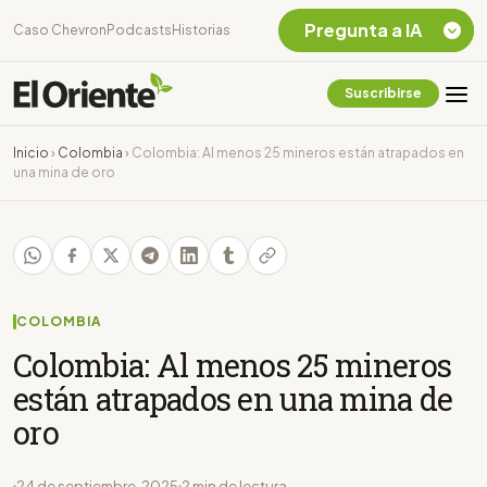
Pregunta a IA
Caso Chevron
Podcasts
Historias
Suscribirse
Quiero Información
sobre el Caso
Inicio
›
Colombia
›
Colombia: Al menos 25 mineros están atrapados en
Chevron Ecuador
una mina de oro
Listar destinos
turísticos de la
Amazonia Ecuatoriana
¿En que consiste la
tasa minera que rige en
Ecuador?
COLOMBIA
Colombia: Al menos 25 mineros
están atrapados en una mina de
oro
24 de septiembre, 2025
2 min de lectura