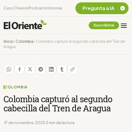
Pregunta a IA
Caso Chevron
Podcasts
Historias
Suscribirse
Quiero Información
sobre el Caso
Inicio
›
Colombia
›
Colombia capturó al segundo cabecilla del Tren de
Chevron Ecuador
Aragua
Listar destinos
turísticos de la
Amazonia Ecuatoriana
¿En que consiste la
tasa minera que rige en
Ecuador?
COLOMBIA
Colombia capturó al segundo
cabecilla del Tren de Aragua
17 de noviembre, 2025
2 min de lectura