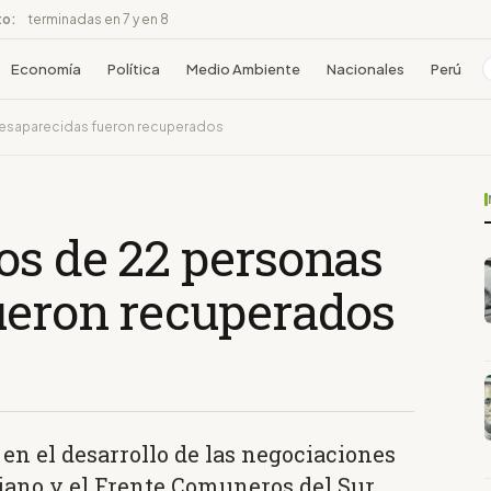
to:
terminadas en 7 y en 8
Economía
Política
Medio Ambiente
Nacionales
Perú
esaparecidas fueron recuperados
os de 22 personas
ueron recuperados
en el desarrollo de las negociaciones
iano y el Frente Comuneros del Sur