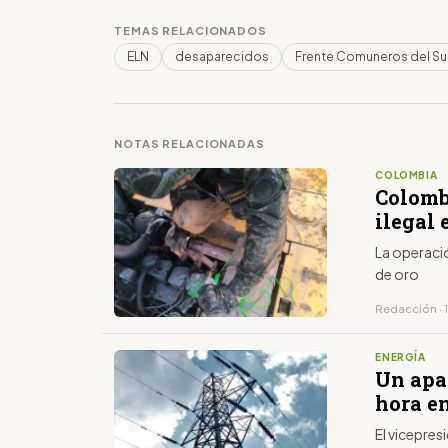
TEMAS RELACIONADOS
ELN
desaparecidos
Frente Comuneros del Su
NOTAS RELACIONADAS
COLOMBIA
Colombi
ilegal
La operaci
de oro
Redacción · 
ENERGÍA
Un apa
hora e
El vicepre