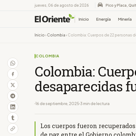
jueves, 06 de agosto de 2026
Pico y Placa, Qui
Inicio
Energía
Minería
Inicio
›
Colombia
›
Colombia: Cuerpos de 22 personas d
COLOMBIA
Colombia: Cuerp
desaparecidas f
16 de septiembre, 2025
3 min de lectura
Los cuerpos fueron recuperados 
de paz entre el Gobierno colomb