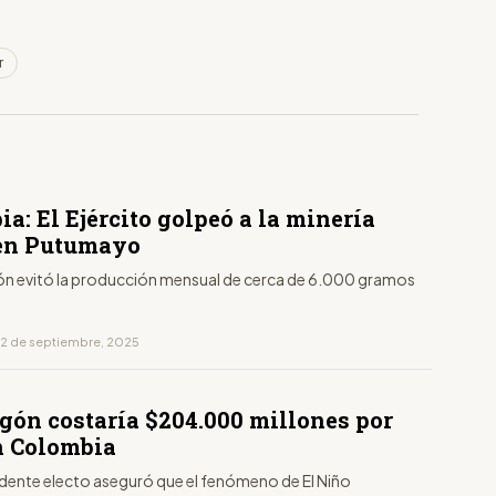
r
a: El Ejército golpeó a la minería
 en Putumayo
ón evitó la producción mensual de cerca de 6.000 gramos
12 de septiembre, 2025
gón costaría $204.000 millones por
n Colombia
sidente electo aseguró que el fenómeno de El Niño