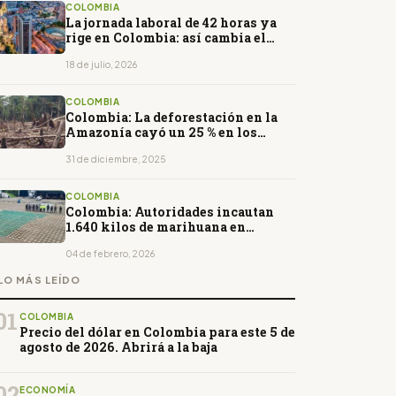
COLOMBIA
La jornada laboral de 42 horas ya
rige en Colombia: así cambia el
trabajo para empresas y empleados
18 de julio, 2026
COLOMBIA
Colombia: La deforestación en la
Amazonía cayó un 25 % en los
primeros nueve meses de 2025
31 de diciembre, 2025
COLOMBIA
Colombia: Autoridades incautan
1.640 kilos de marihuana en
Putumayo
04 de febrero, 2026
LO MÁS LEÍDO
01
COLOMBIA
Precio del dólar en Colombia para este 5 de
agosto de 2026. Abrirá a la baja
02
ECONOMÍA