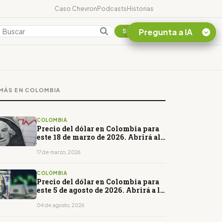
Caso Chevron
Podcasts
Historias
Pregunta a IA
Colombia
Suscribirse
Quiero Información
sobre el Caso
MÁS EN COLOMBIA
Chevron Ecuador
Listar destinos
turísticos de la
COLOMBIA
Amazonia Ecuatoriana
Precio del dólar en Colombia para
este 18 de marzo de 2026. Abrirá al
¿En que consiste la
alza
tasa minera que rige en
17 de marzo, 2026
Ecuador?
COLOMBIA
Precio del dólar en Colombia para
este 5 de agosto de 2026. Abrirá a la
baja
04 de agosto, 2026