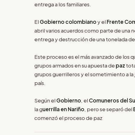
entrega a los familiares.
El
Gobierno colombiano
y el
Frente Com
abril varios acuerdos como parte de una n
entrega y destrucción de una tonelada d
Este proceso es el más avanzado de los qu
grupos armados en su apuesta de
paz
tot
grupos guerrilleros y el sometimiento a la 
país.
Según el
Gobierno
, el
Comuneros del S
la g
uerrilla en Nariño
, pero se separó del
comenzó el proceso de paz