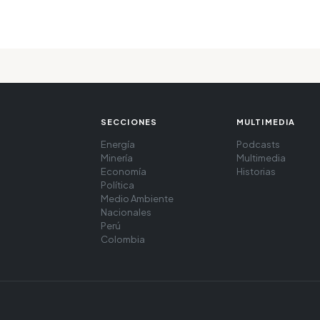
SECCIONES
MULTIMEDIA
Energía
Podcasts
Minería
Multimedia
Economía
Historias
Política
Medio Ambiente
Nacionales
Perú
Colombia