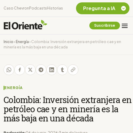
Pregunta a IA
Caso Chevron
Podcasts
Historias
Suscribirse
Quiero Información
sobre el Caso
Inicio
›
Energía
›
Colombia: Inversión extranjera en petróleo cae y en
Chevron Ecuador
minería es la más baja en una década
Listar destinos
turísticos de la
Amazonia Ecuatoriana
¿En que consiste la
tasa minera que rige en
Ecuador?
ENERGÍA
Colombia: Inversión extranjera en
petróleo cae y en minería es la
más baja en una década
Redacción
06 de junio, 2026
3 min de lectura