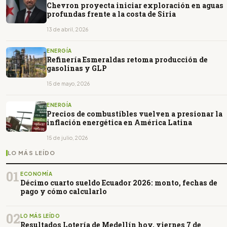
Chevron proyecta iniciar exploración en aguas
profundas frente a la costa de Siria
13 de abril, 2026
ENERGÍA
Refinería Esmeraldas retoma producción de
gasolinas y GLP
15 de mayo, 2026
ENERGÍA
Precios de combustibles vuelven a presionar la
inflación energética en América Latina
15 de julio, 2026
LO MÁS LEÍDO
01
ECONOMÍA
Décimo cuarto sueldo Ecuador 2026: monto, fechas de
pago y cómo calcularlo
02
LO MÁS LEÍDO
Resultados Lotería de Medellín hoy, viernes 7 de