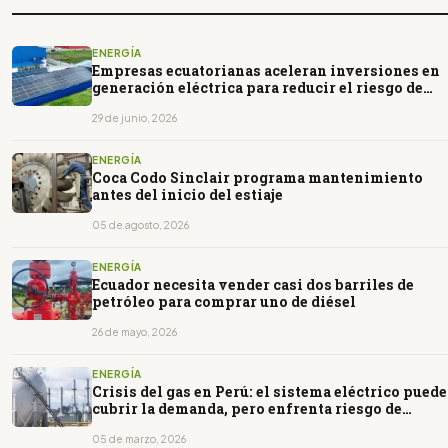
ENERGÍA
Empresas ecuatorianas aceleran inversiones en
generación eléctrica para reducir el riesgo de
nuevos apagones
29 de junio, 2026
ENERGÍA
Coca Codo Sinclair programa mantenimiento
antes del inicio del estiaje
05 de agosto, 2026
ENERGÍA
Ecuador necesita vender casi dos barriles de
petróleo para comprar uno de diésel
26 de mayo, 2026
ENERGÍA
Crisis del gas en Perú: el sistema eléctrico puede
cubrir la demanda, pero enfrenta riesgo de
cortes
05 de marzo, 2026