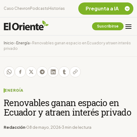
Pregunta a IA
Caso Chevron
Podcasts
Historias
Suscribirse
Quiero Información
sobre el Caso
Inicio
›
Energía
›
Renovables ganan espacio en Ecuador y atraen interés
Chevron Ecuador
privado
Listar destinos
turísticos de la
Amazonia Ecuatoriana
¿En que consiste la
tasa minera que rige en
Ecuador?
ENERGÍA
Renovables ganan espacio en
Ecuador y atraen interés privado
Redacción
08 de mayo, 2026
3 min de lectura